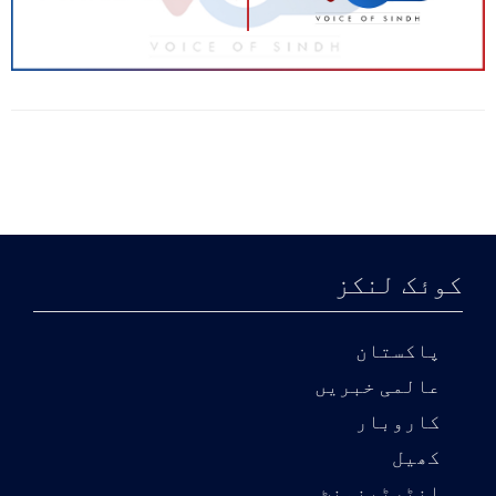
کوئک لنکز
پاکستان
عالمی خبریں
کاروبار
کھیل
انٹرٹینمنٹ