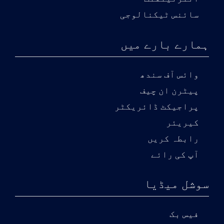
سائنس ٹیکنالوجی
ہمارے بارے میں
وائس آف سندھ
پیٹرن ان چیف
پراجیکٹ ڈائریکٹر
کیریئر
رابطہ کریں
آپ کی رائے
سوشل میڈیا
فیس بک