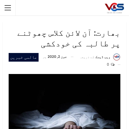
بھارت: آن لائن کلاس چھوٹنے
پر طالبہ کی خودکشی
جون 2, 2020
پر
عالمی خبریں
ویب ڈیسک
کے ذریعہ
0