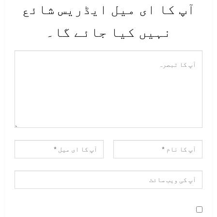
آپ کا ای میل ایڈریس شائع
نہیں کیا جائے گا۔