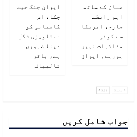
عمان کے ساتھ
ایران جنگ جیت
اہم رابطے
چکا، اس
جاری، امریکا
کامیابی کو
سے کوئی
دستاویزی شکل
مذاکرات نہیں
دینا ضروری
ہورہے، ایران
ہے، باقر
قالیباف
پچھلا
اگلا
جواب شامل کریں