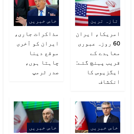
لینے کے لیے ٹی وی کو ٹھیک کرانے کا
کہہ چکی تھی مگر پیسے نہ ہونے سے
تازہ ترین
خاص خبریں
ٹیلی وژن ٹھیک نہ ہوسکا اور ہمارے
امریکا، ایران
مذاکرات جاری،
پاس اسمارٹ فون بھی نہیں۔
60 روزہ عبوری
ایران کو آخری
معاہدے کے
موقع دینا
قریب پہنچ گئے:
چاہتا ہوں،
ایگزیوس کا
صدر ٹرمپ
انکشاف
خاص خبریں
خاص خبریں