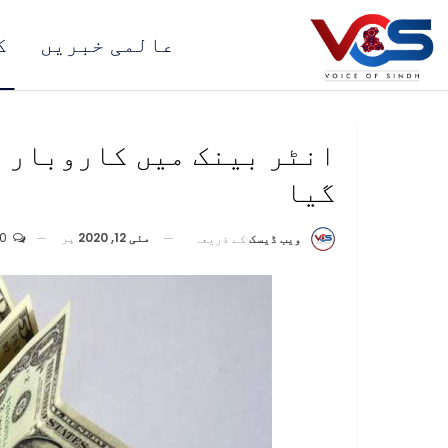
عالمی خبریں
ک
انٹر بینک میں کاروبار ک
گیا
مئی 12, 2020
پر
0
ویب ڈیسک
کے ذریعہ