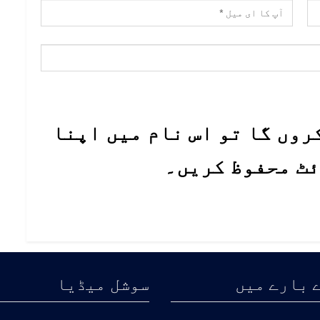
روں گا تو اس نام میں اپنا
ئٹ محفوظ کریں۔
 بارے میں
سوشل میڈیا