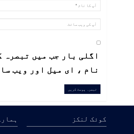
اگلی بار جب میں تبصرہ ک
نام ، ای میل اور ویب سا
کوئک لنکز
ہمارے