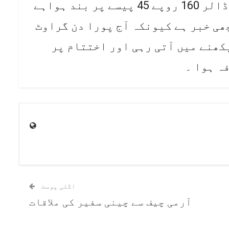
38 پیسے مہنگا ہو گیا جس کے بعد ڈالر 160 روپے 45 پیسے پر بند ہواہے
ھی خبر ہے کیونکہ آج پورا دن گراوٹ
کھنے میں آتی رہی اور اختتام پر
اگلی پوسٹ
آرمی چیف سے چینی سفیر کی ملاقات