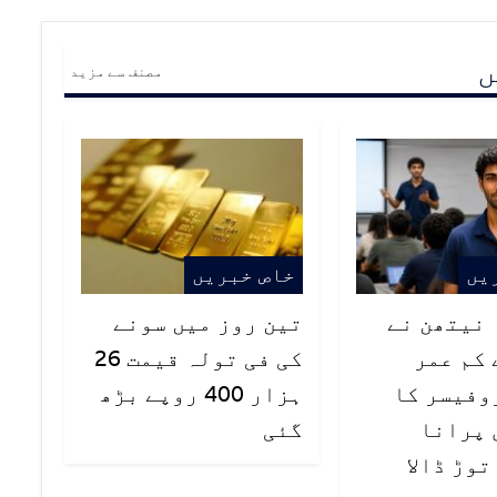
ں
مصنف سے مزید
یں
خاص خبریں
ہ نیتھن نے
تین روز میں سونے
 کم عمر
کی فی تولہ قیمت 26
وفیسر کا
ہزار 400 روپے بڑھ
ال پرانا
گئی
وڑ ڈالا