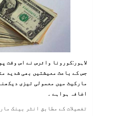
لاہور:کورونا وائرس نے اس وقت پو
جس کے باعث معیشتیں بھی شدید مت
مارکیٹ میں معمولی تیزی دیکھنے 
اضافہ ہواہے ۔
تفصیلات کے مطابق انٹر بینک مار