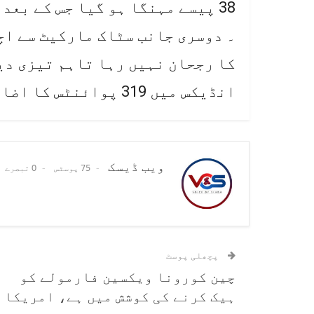
۔ دوسری جانب سٹاک مارکیٹ سے اچ
کا رجحان نہیں رہا تاہم تیزی دی
انڈیکس میں 319 پوائنٹس کا اضافہ ہوا ۔
ویب ڈیسک
75 پوسٹس
0 تبصرے
پچھلی پوسٹ
چین کورونا ویکسین فارمولے کو
ہیک کرنے کی کوشش میں ہے، امریکا