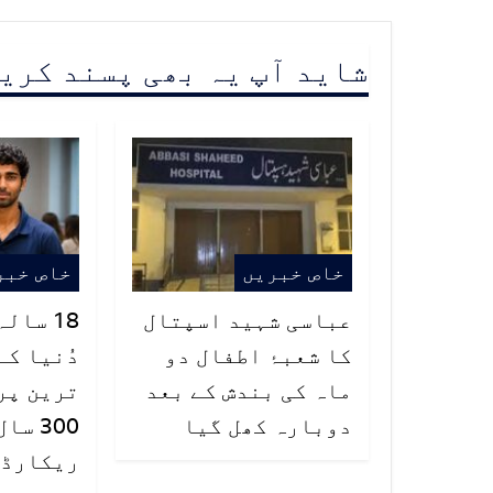
شاید آپ یہ بھی پسند کری
خاص خبریں
خاص خبر
عباسی شہید اسپتال
18 سال
کا شعبۂ اطفال دو
دُنیا کے
ماہ کی بندش کے بعد
ترین پر
دوبارہ کھل گیا
300 س
ریکارڈ ت