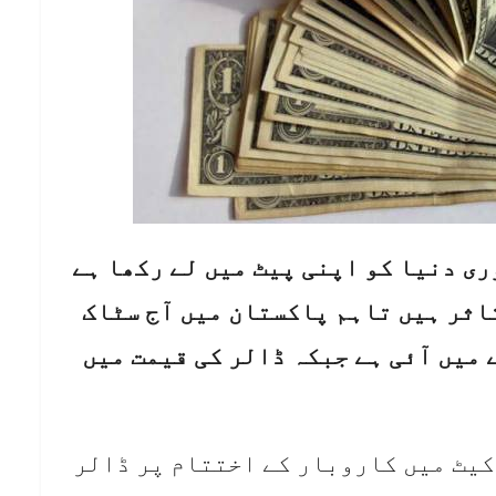
ری دنیا کو اپنی پیٹ میں لے رکھا ہے
اثر ہیں تاہم پاکستان میں آج سٹاک
میں آئی ہے جبکہ ڈالر کی قیمت میں
کیٹ میں کاروبار کے اختتام پر ڈالر