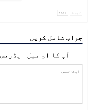
پچھلا
اگلا
جواب شامل کریں
آپ کا ای میل ایڈریس 