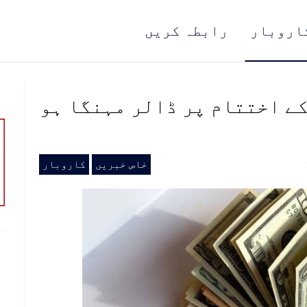
اروبار
رابطہ کریں
ے اختتام پر ڈالر مہنگا ہو
خاص خبریں
کاروبار