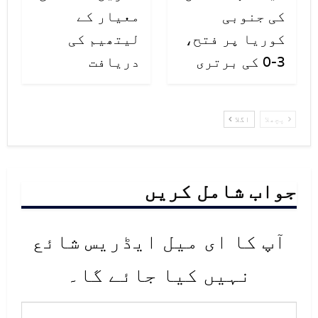
کی جنوبی
معیار کے
کوریا پر فتح،
لیتھیم کی
3-0 کی برتری
دریافت
پچھلا
اگلا
جواب شامل کریں
آپ کا ای میل ایڈریس شائع
نہیں کیا جائے گا۔