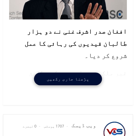
افغان صدر اشرف غنی نے دو ہزار
طالبان قیدیوں کی رہائی کا عمل
شروع کر دیا۔
غیر ملکی خبر ایجنسی کے مطابق
پڑھنا جاری رکھیں
افغان صدر اشرف غنی کا کہنا ہے کہ
طالبان کی تین روز کی فائربندی کی
پیش کش قبول کرنے کے بعد امن
مذاکرات کے لیے تیار ہیں۔
ویب ڈیسک
1707 پوسٹس
0 تبصرے