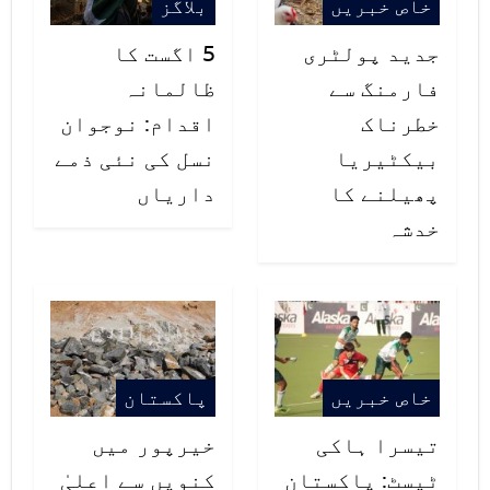
خاص خبریں
بلاگز
جدید پولٹری
5 اگست کا
فارمنگ سے
ظالمانہ
خطرناک
اقدام: نوجوان
بیکٹیریا
نسل کی نئی ذمے
پھیلنے کا
داریاں
خدشہ
خاص خبریں
پاکستان
تیسرا ہاکی
خیرپور میں
ٹیسٹ: پاکستان
کنویں سے اعلیٰ