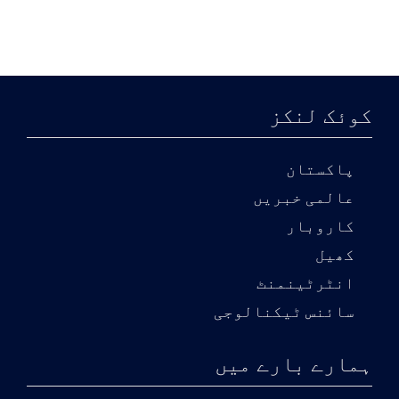
کوئک لنکز
پاکستان
عالمی خبریں
کاروبار
کھیل
انٹرٹینمنٹ
سائنس ٹیکنالوجی
ہمارے بارے میں