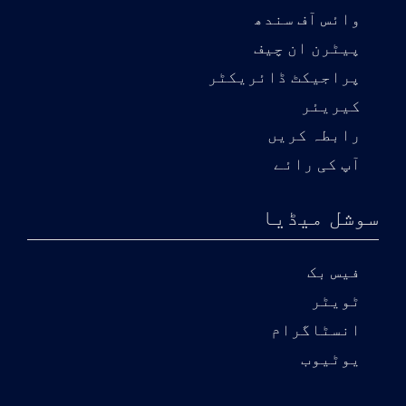
وائس آف سندھ
پیٹرن ان چیف
پراجیکٹ ڈائریکٹر
کیریئر
رابطہ کریں
آپ کی رائے
سوشل میڈیا
فیس بک
ٹویٹر
انسٹاگرام
یوٹیوب