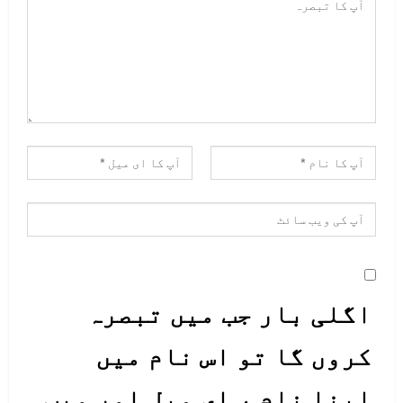
اگلی بار جب میں تبصرہ
کروں گا تو اس نام میں
اپنا نام ، ای میل اور ویب