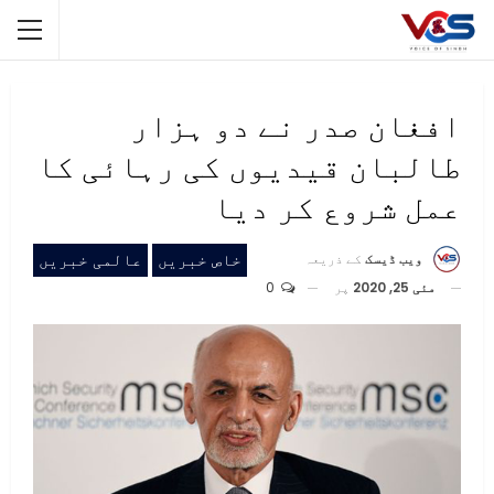
افغان صدر نے دو ہزار
طالبان قیدیوں کی رہائی کا
عمل شروع کر دیا
خاص خبریں
عالمی خبریں
ویب ڈیسک
کے ذریعہ
مئی 25, 2020
پر
0