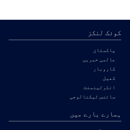
کوئک لنکز
پاکستان
عالمی خبریں
کاروبار
کھیل
انٹرٹینمنٹ
سائنس ٹیکنالوجی
ہمارے بارے میں