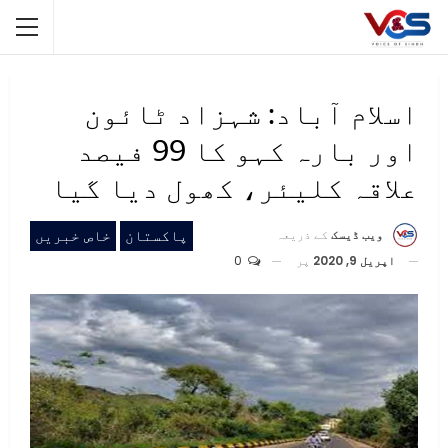
اسلام آباد: شہزاد ٹائون
اور بارہ کہو کا 99 فیصد
علاقہ کلیئر، کھول دیا گیا
پاکستان
خاص خبریں
ویب ڈیسک
کے ذریعہ
اپریل 9, 2020
پر
0