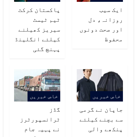
ایک سیب
پاکستان کرکٹ
روزانہ، دل
ٹیم ٹیسٹ
اور صحت دونوں
سیریز کھیلنے
محفوظ
کیلئے انگلینڈ
پہنچ گئی
خاص خبریں
خاص خبریں
جاپان نے گرمی
گڈز
سے بچنے کیلئے
ٹرانسپورٹرز
پنکھے والی
نے پہیہ جام