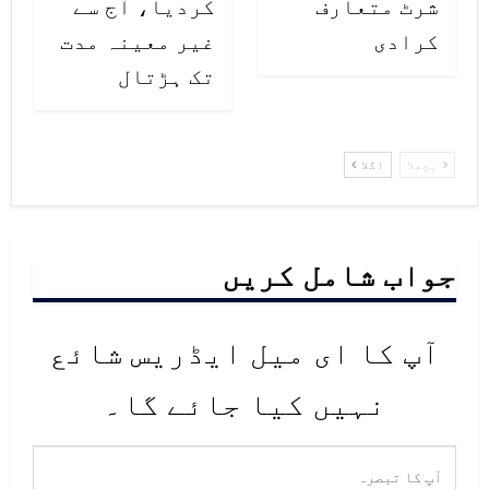
شرٹ متعارف
کردیا، آج سے
کرادی
غیر معینہ مدت
تک ہڑتال
پچھلا
اگلا
جواب شامل کریں
آپ کا ای میل ایڈریس شائع
نہیں کیا جائے گا۔