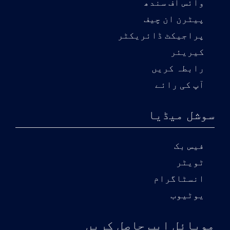
وائس آف سندھ
پیٹرن ان چیف
پراجیکٹ ڈائریکٹر
کیریئر
رابطہ کریں
آپ کی رائے
سوشل میڈیا
فیس بک
ٹویٹر
انسٹاگرام
یوٹیوب
موبائل ایپ حاصل کریں