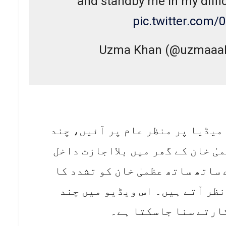
and standby me in my diffi
pic.twitter.com
میڈیا پر منظر عام پر آئیں، چند
ٰ خان کے گھر میں بلااجازت داخل
ساتھ ساتھ عظمیٰ خان کو تشدد کا
ظر آتے ہیں۔ اس ویڈیو میں چند
ارتے سنا جاسکتا ہے۔