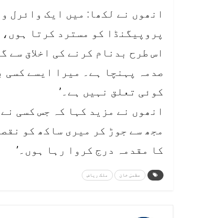
انھوں نے لکھا: میں ایک وائرل و
پروپیگنڈا کو مسترد کرتا ہوں، 
اس طرح بدنام کرنے کی اخلاق سے گ
صدمہ پہنچا ہے۔ میرا ایسے کسی ب
کوئی تعلق نہیں ہے۔’
انھوں نے مزید کہا کہ جس کسی نے 
مجھ سے جوڑ کر میری ساکھ کو نقصا
کا مقدمہ درج کروا رہا ہوں۔’
عظمیٰ خان
ملک ریاض