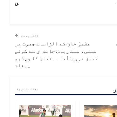
اگلی پوسٹ
عظمیٰ خان کے الزامات جھوٹ پر
مبنی، ملک ریاض خاندان سے کوئی
تعلق نہیں: آمنہ عثمان کا ویڈیو
پیغام
ں
مصنف سے مزید