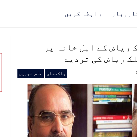
اروبار
رابطہ کریں
 ریاض کے اہل خانہ پر
ک ریاض کی تردید
پاکستان
خاص خبریں