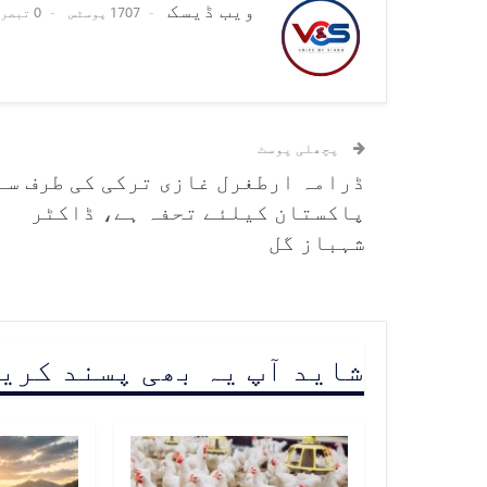
ویب ڈیسک
1707 پوسٹس
0 تبصرے
پچھلی پوسٹ
ڈرامہ ارطغرل غازی ترکی کی طرف سے
پاکستان کیلئے تحفہ ہے، ڈاکٹر
شہباز گل
شاید آپ یہ بھی پسند کری