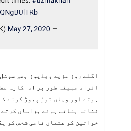
cult times.
#uzmakhan
/0QNgBUlTRb
May 27, 2020
— Uzma Khan (@uzmaaaK)
اگلے روز مزید ویڈیوز بھی سوشل 
افراد مبینہ طور پر اداکارہ عظمی
ہوتے اور وہاں توڑ پھوڑ کرنے کے 
نشانہ بناتے ہوئے ہراساں کرتے ن
خواتین کو عثمان نامی شخص کو پک