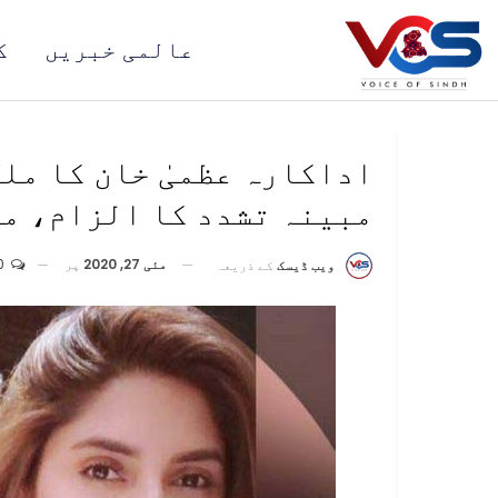
عالمی خبریں
ک
اداکارہ عظمیٰ خان کا ملک
مبینہ تشدد کا الزام، مل
مئی 27, 2020
پر
0
ویب ڈیسک
کے ذریعہ