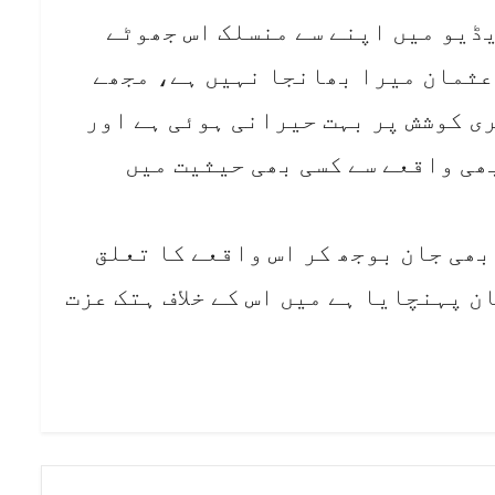
یڈیو میں اپنے سے منسلک اس جھوٹے
عثمان میرا بھانجا نہیں ہے، مجھے
ری کوشش پر بہت حیرانی ہوئی ہے اور
ھی واقعے سے کسی بھی حیثیت میں
بھی جان بوجھ کر اس واقعے کا تعلق
ن پہنچایا ہے میں اس کے خلاف ہتک عزت