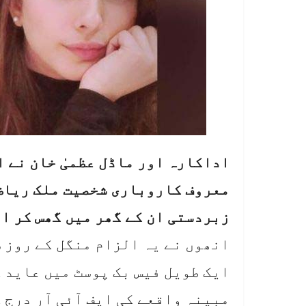
اداکارہ اور ماڈل عظمیٰ خان نے 
معروف کاروباری شخصیت ملک ریاض 
زبردستی ان کے گھر میں گھس کر ا
انھوں نے یہ الزام منگل کے روز 
ایک طویل فیس بک پوسٹ میں عاید 
مبینہ واقعے کی ایف آئی آر درج 