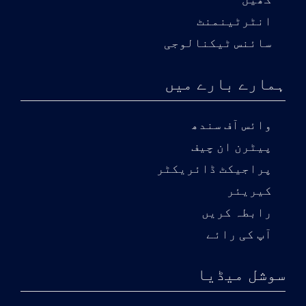
کھیل
انٹرٹینمنٹ
سائنس ٹیکنالوجی
ہمارے بارے میں
وائس آف سندھ
پیٹرن ان چیف
پراجیکٹ ڈائریکٹر
کیریئر
رابطہ کریں
آپ کی رائے
سوشل میڈیا