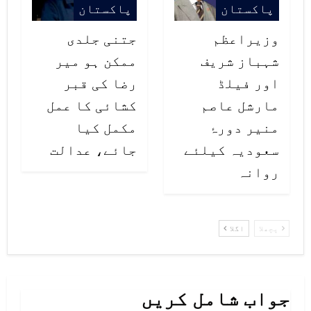
پاکستان
پاکستان
جیک برگمین نے مزید کہا کہ پاک
وزیراعظم
جتنی جلدی
امریکا اسٹرٹیجک تعلقات کو مزید
شہباز شریف
ممکن ہو میر
مضبوط بنانے کے لیے جلد پاکستان کا
اور فیلڈ
رضا کی قبر
دورہ کروں گا۔
مارشل عاصم
کشائی کا عمل
منیر دورۂ
مکمل کیا
سعودیہ کیلئے
جائے، عدالت
روانہ
پچھلا
اگلا
جواب شامل کریں