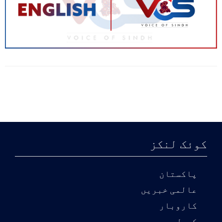
کوئک لنکز
پاکستان
عالمی خبریں
کاروبار