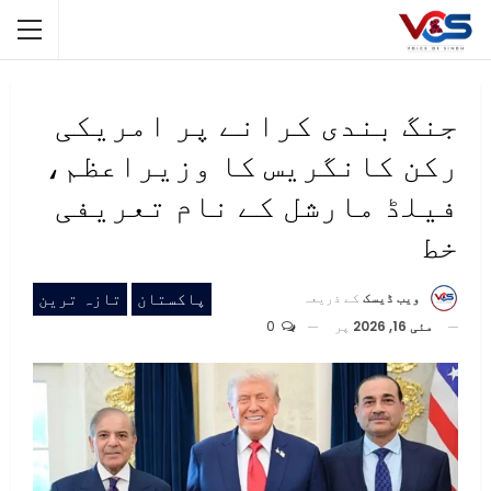
جنگ بندی کرانے پر امریکی
رکن کانگریس کا وزیراعظم،
فیلڈ مارشل کے نام تعریفی
خط
پاکستان
تازہ ترین
ویب ڈیسک
کے ذریعہ
مئی 16, 2026
پر
0