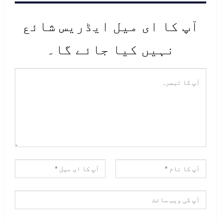
آپ کا ای میل ایڈریس شائع
نہیں کیا جائے گا۔