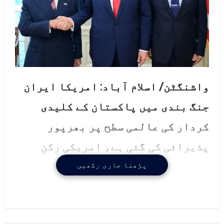
واشنگٹن/ اسلام آباد: امریکا ایران
جنگ بندی میں پاکستان کے کلیدی
کردار کی عالمی سطح پر بھرپور
پذیرائی کی گئی ہے، امریکی رکنِ
کانگریس جیک برگمین نے وزیراعظم
پڑھنا جاری رکھیں
شہباز شریف اور فیلڈ مارشل سید
عاصم منیر کے نام اہم تعریفی خط