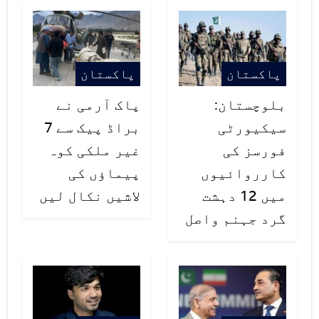
جاری امن مذاکرات میں پاکستانی
سیاسی و عسکری قیادت کی رہنمائی پر
پاکستان
پاکستان
دلی طور پر مشکور ہوں۔ جیک برگمین
بلوچستان:
پاک آرمی نے
کے مطابق پاکستان اور امریکا کے
سیکیورٹی
براڈ پیک سے 7
تعلقات دیرپا اسٹرٹیجک اہمیت کے
فورسز کی
غیر ملکی کوہ
حامل ہیں۔
کارروائیوں
پیماؤں کی
میں 12 دہشت
لاشیں نکال لیں
امریکی رکنِ کانگریس کا کہنا تھا کہ
گرد جہنم واصل
وائٹ ہاؤس اور امریکی کانگریس
پاکستان کے منفرد اور مثبت سفارتی
کردار کا عوامی سطح پر اعتراف
کرچکے ہیں۔