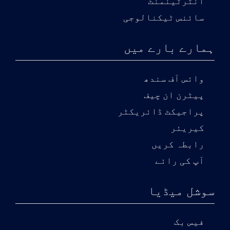
انٹرٹینمنٹ
سائنس ٹیکنالوجی
ہمارے بارے میں
وائس آف سندھ
پیٹرن ان چیف
پراجیکٹ ڈائریکٹر
کیریئر
رابطہ کریں
آپ کی رائے
سوشل میڈیا
فیس بک