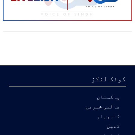
کوئک لنکز
پاکستان
عالمی خبریں
کاروبار
کھیل