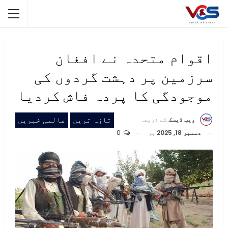
اقوام متحدہ نے افغان
سرزمین پر دہشت گردوں کی
موجودگی کا پردہ فاش کردیا
تازہ ترین
عالمی خبریں
ویب ڈیسک
کے ذریعہ
دسمبر 18, 2025
پر
0