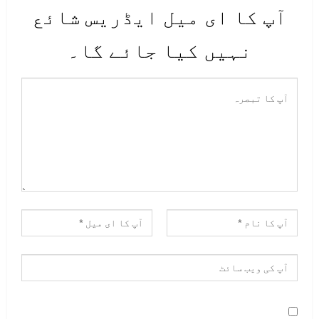
آپ کا ای میل ایڈریس شائع
نہیں کیا جائے گا۔