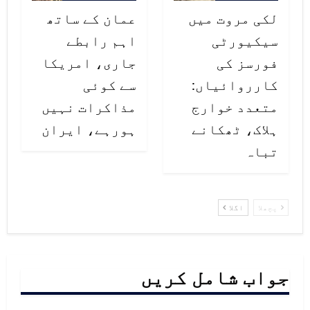
لکی مروت میں
عمان کے ساتھ
طالبان کا اہم مخالف قرار دیا گیا
سیکیورٹی
اہم رابطے
ہے، جس کے خلاف کارروائیوں کے
فورسز کی
جاری، امریکا
باوجود گروہ حملے جاری رکھے ہوئے
کارروائیاں:
سے کوئی
متعدد خوارج
مذاکرات نہیں
ہے۔
ہلاک، ٹھکانے
ہورہے، ایران
تباہ
پچھلا
اگلا
جواب شامل کریں