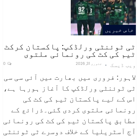
خاص خبریں
ٹی ٹوئنٹی ورلڈکپ: پاکستان کرکٹ
ٹیم کی کٹ کی رونمائی ملتوی
جنوری 31, 2026
0
ویب ڈیسک
لاہور: فروری میں بھارت میں آئی سی سی
ٹی ٹوئنٹی ورلڈکپ کا آغاز ہورہا ہے،
اس کے لیے پاکستان ٹیم کی کٹ کی
رونمائی ملتوی کردی گئی۔ذرائع کے
مطابق پاکستان ٹیم کی کٹ کی رونمائی
آج آسٹریلیا کے خلاف دوسرے ٹی ٹوئنٹی