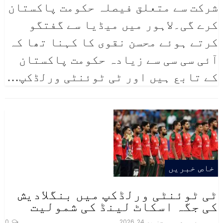
شرکت سے متعلق فیصلہ حکومت پاکستان
کرے گی۔لاہور میں میڈیا سے گفتگو
کرتے ہوئے محسن نقوی کا کہنا تھا کہ
آئی سی سی سے زیادہ حکومت پاکستان
کے تابع ہیں اور ٹی ٹوئنٹی ورلڈکپ
…
خاص خبریں
ٹی ٹوئنٹی ورلڈکپ میں بنگلادیش
کی جگہ اسکاٹ لینڈ کی شمولیت
جنوری 24, 2026
0