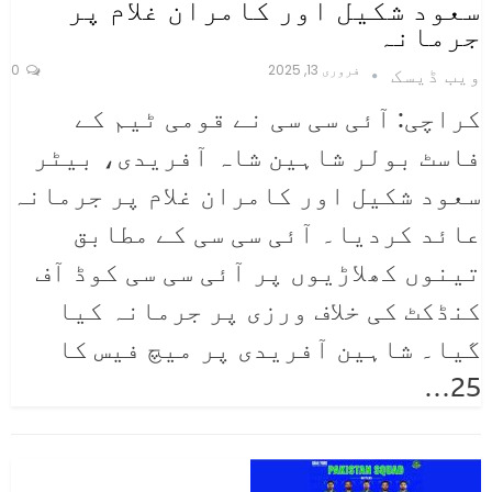
سعود شکیل اور کامران غلام پر
جرمانہ
فروری 13, 2025
0
ویب ڈیسک
کراچی: آئی سی سی نے قومی ٹیم کے
فاسٹ بولر شاہین شاہ آفریدی، بیٹر
سعود شکیل اور کامران غلام پر جرمانہ
عائد کردیا۔ آئی سی سی کے مطابق
تینوں کھلاڑیوں پر آئی سی سی کوڈ آف
کنڈکٹ کی خلاف ورزی پر جرمانہ کیا
گیا۔ شاہین آفریدی پر میچ فیس کا
25…