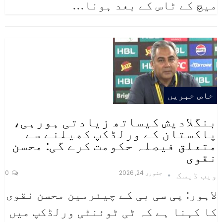
میچ کے ٹاس کے بعد ہونا
…
خاص خبریں
بنگلادیش کیساتھ زیادتی ہورہی،
پاکستان کے ورلڈکپ کھیلنے سے
متعلق فیصلہ حکومت کرے گی: محسن
نقوی
جنوری 24, 2026
0
ویب ڈیسک
لاہور: پی سی بی کے چیئرمین محسن نقوی
کا کہنا ہے کہ ٹی ٹوئنٹی ورلڈکپ میں