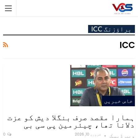
براؤزنگ ICC
ICC
خاص خبریں
ہمارا مقصد صرف بنگلا دیش کو عزت
دلانا تھا، چیئرمین پی سی بی
فروری 10, 2026
0
ویب ڈیسک