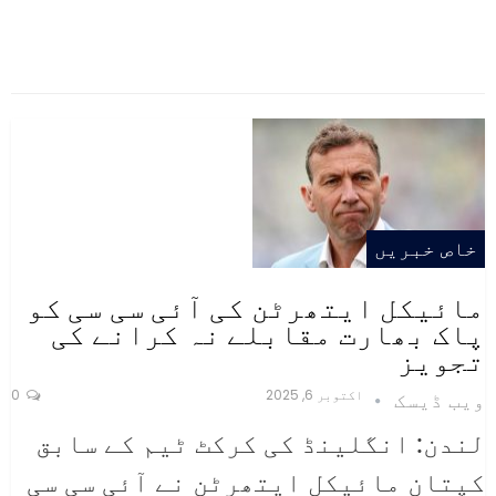
خاص خبریں
مائیکل ایتھرٹن کی آئی سی سی کو
پاک بھارت مقابلے نہ کرانے کی
تجویز
اکتوبر 6, 2025
0
ویب ڈیسک
لندن: انگلینڈ کی کرکٹ ٹیم کے سابق
کپتان مائیکل ایتھرٹن نے آئی سی سی