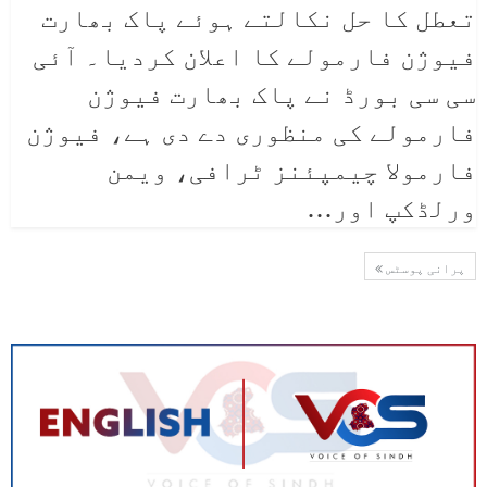
تعطل کا حل نکالتے ہوئے پاک بھارت
فیوژن فارمولے کا اعلان کردیا۔ آئی
سی سی بورڈ نے پاک بھارت فیوژن
فارمولے کی منظوری دے دی ہے، فیوژن
فارمولا چیمپئنز ٹرافی، ویمن
ورلڈکپ اور…
پرانی پوسٹس