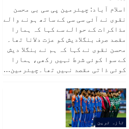
اسلام آباد: چیئرمین پی سی بی محسن
نقوی نے آئی سی سی کے ساتھ ہونے والے
مذاکرات کے حوالے سے کہا کہ ہمارا
مقصد صرف بنگلادیش کو عزت دلانا تھا۔
محسن نقوی نے کہا کہ ہم نے بنگلا دیش
کے سوا کوئی شرط نہیں رکھی، ہمارا
کوئی ذاتی مقصد نہیں تھا۔چیئرمین
…
تازہ ترین