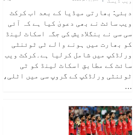
ویب ڈیسک
دبئی: بھارتی میڈیا کے بعد اب کرکٹ
ویب سائٹ نے بھی دعویٰ کیا ہے کہ آئی
سی سی نے بنگلادیش کی جگہ اسکاٹ لینڈ
کو بھارت میں ہونے والے ٹی ٹوئنٹی
ورلڈکپ میں شامل کرلیا ہے۔کرکٹ ویب
سائٹ کے مطابق اسکاٹ لینڈ کو ٹی
ٹوئنٹی ورلڈکپ کے گروپ سی میں اٹلی،
…