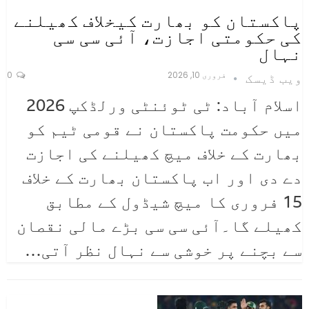
پاکستان کو بھارت کیخلاف کھیلنے
کی حکومتی اجازت، آئی سی سی
نہال
فروری 10, 2026
0
ویب ڈیسک
اسلام آباد: ٹی ٹوئنٹی ورلڈکپ 2026
میں حکومت پاکستان نے قومی ٹیم کو
بھارت کے خلاف میچ کھیلنے کی اجازت
دے دی اور اب پاکستان بھارت کے خلاف
15 فروری کا میچ شیڈول کے مطابق
کھیلے گا۔آئی سی سی بڑے مالی نقصان
سے بچنے پر خوشی سے نہال نظر آتی
…