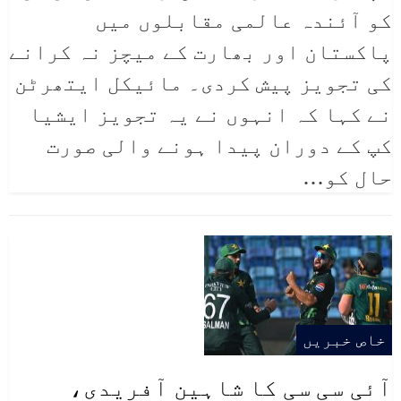
کو آئندہ عالمی مقابلوں میں
پاکستان اور بھارت کے میچز نہ کرانے
کی تجویز پیش کردی۔ مائیکل ایتھرٹن
نے کہا کہ انہوں نے یہ تجویز ایشیا
کپ کے دوران پیدا ہونے والی صورت
حال کو…
خاص خبریں
آئی سی سی کا شاہین آفریدی،