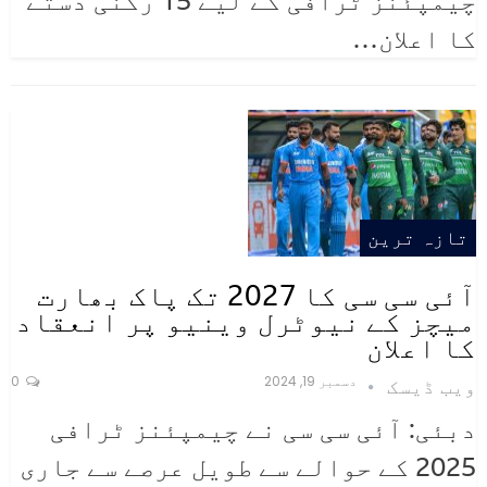
چیمپئنز ٹرافی کے لیے 15 رکنی دستے
کا اعلان…
تازہ ترین
آئی سی سی کا 2027 تک پاک بھارت
میچز کے نیوٹرل وینیو پر انعقاد
کا اعلان
دسمبر 19, 2024
0
ویب ڈیسک
دبئی: آئی سی سی نے چیمپئنز ٹرافی
2025 کے حوالے سے طویل عرصے سے جاری