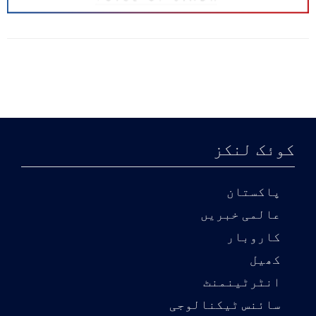
کوئک لنکز
پاکستان
عالمی خبریں
کاروبار
کھیل
انٹرٹینمنٹ
سائنس ٹیکنالوجی