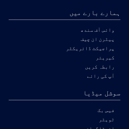
ہمارے بارے میں
وائس آف سندھ
پیٹرن ان چیف
پراجیکٹ ڈائریکٹر
کیریئر
رابطہ کریں
آپ کی رائے
سوشل میڈیا
فیس بک
ٹویٹر