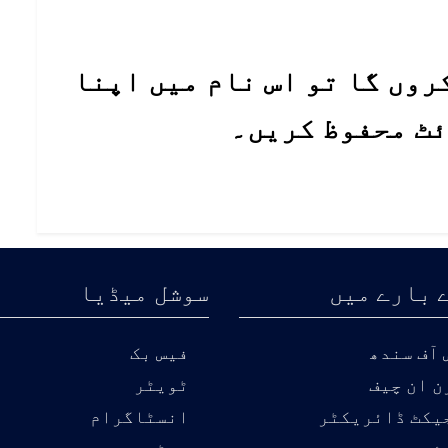
روں گا تو اس نام میں اپنا
ئٹ محفوظ کریں۔
 بارے میں
سوشل میڈیا
آف سندھ
فیس بک
ن ان چیف
ٹویٹر
یکٹ ڈائریکٹر
انسٹاگرام