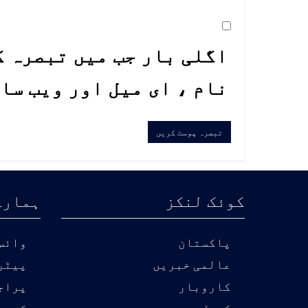
اگلی بار جب میں تبصرہ ک
نام ، ای میل اور ویب سا
کوئک لنکز
ہمارے
پاکستان
وائس 
عالمی خبریں
پیٹر
کاروبار
پراج