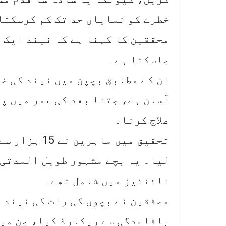
خطرے کو نمایاں حد تک کم کرسکتا
محققین کا کہنا ہے کہ نیند ایک 
جاسکتا ہے۔
ان کے مطابق بچپن میں نیند کی خ
آسان ہے، جتنا بعد کی عمر میں پ
علاج کرنا۔
تحقیق میں ما
لیا۔ یہ بچے مشہور طویل المدتی 
نائنٹیز میں شامل تھے۔
محققین نے بچوں کی رات کی نیند 