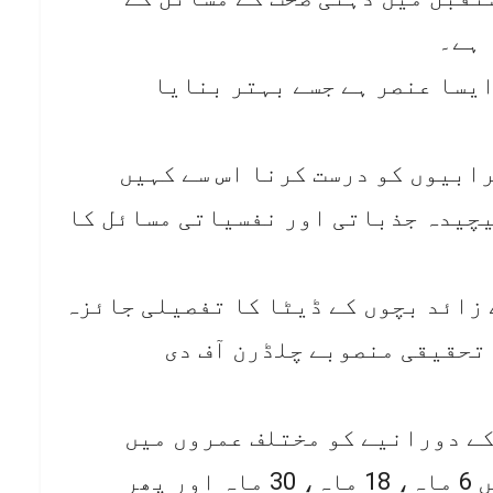
 ہے۔
ایسا عنصر ہے جسے بہتر بنایا
رابیوں کو درست کرنا اس سے کہیں
یچیدہ جذباتی اور نفسیاتی مسائل کا
ہرین نے 15 ہزار سے زائد بچوں کے ڈیٹا کا تفصیلی جائزہ
تحقیقی منصوبے چلڈرن آف دی
کے دورانیے کو مختلف عمروں میں
باقاعدگی سے ریکارڈ کیا، جن میں 6 ماہ، 18 ماہ، 30 ماہ اور پھر