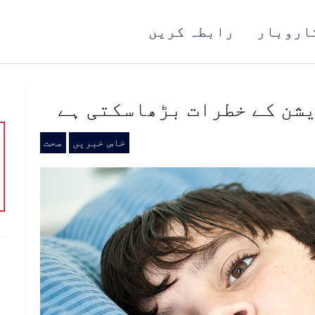
اروبار
رابطہ کریں
شن کے خطرات بڑھاسکتی ہے
خاص خبریں
صحت