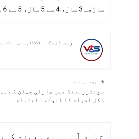
ساڑھے 3 سال، 4 سے 5 سال، 5 سے 6 سال اور 6 سے 7 سال کی عمر شامل تھی۔
ویب ڈیسک
15663 پوسٹس
0 تبصرے
پچھلی پوسٹ
سوئٹزرلینڈ میں چارلی چپلن کے ہم
شکل افراد کا انوکھا اجتماع
شاید آپ یہ بھی پسند کری