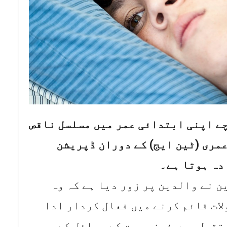
چے اپنی ابتدائی عمر میں مسلسل ناقص
عمری (ٹین ایج) کے دوران ڈپریشن
دہ ہوتا ہے۔
ن نے والدین پر زور دیا ہے کہ وہ
لات قائم کرنے میں فعال کردار ادا
تقبل میں ذہنی صحت کے مسائل کے