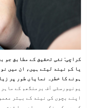
کراچی: نئی تحقیق کے مطابق جو ب
یا کم نیند لیتے ہیں، ان میں نو
ہونے کا خطرہ نمایاں طور پر زیا
یونیورسٹی آف برمنگھم کے ماہری
اپنے بچوں کی نیند کے بہتر معمو
کریں، کیونکہ یہ سادہ سا قدم مس