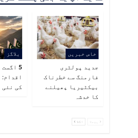
خاص خبریں
بلاگز
جدید پولٹری
5 اگست
فارمنگ سے خطرناک
اقدام: 
بیکٹیریا پھیلنے
کی نئی 
کا خدشہ
پچھلا
اگلا