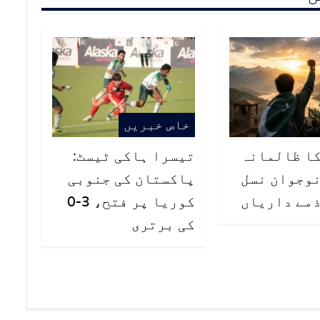
خاص خبریں
 کا ظالمانہ
تیسرا ہاکی ٹیسٹ:
نوجوان نسل
پاکستان کی جنوبی
ذمے داریاں
کوریا پر فتح، 3-0
کی برتری