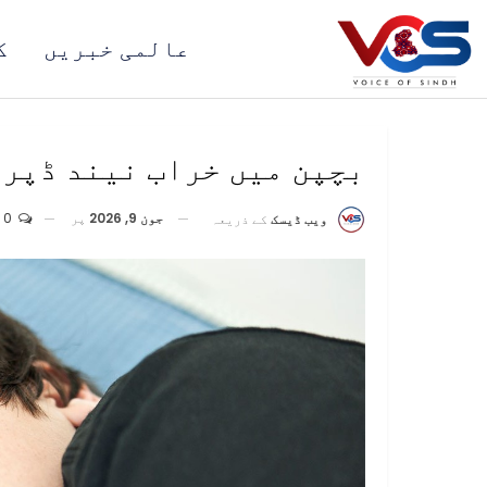
عالمی خبریں
ک
بچپن میں خراب نیند ڈپری
جون 9, 2026
پر
0
ویب ڈیسک
کے ذریعہ