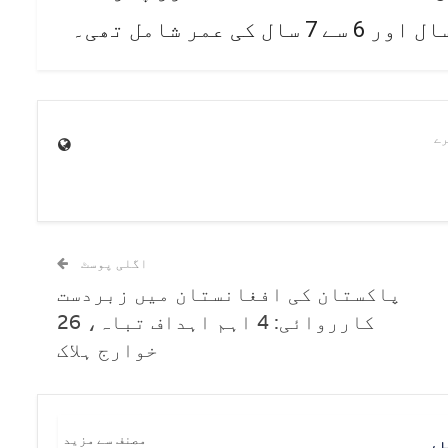
اگلی پوسٹ
پاکستان کی افغانستان میں زبردست
کارروائی: 4 اہم اہداف تباہ، 26
خوارج ہلاک
ں
مصنف سے مزید