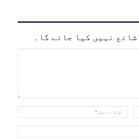
شائع نہیں کیا جائے گا۔