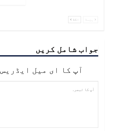
پچھلا
اگلا
جواب شامل کریں
آپ کا ای میل ایڈریس 