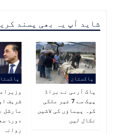
شاید آپ یہ بھی پسند کری
پاکستان
پاکستا
پاک آرمی نے براڈ
وزیراعظ
پیک سے 7 غیر ملکی
شریف او
کوہ پیماؤں کی لاشیں
مارشل ع
نکال لیں
دورۂ س
روانہ