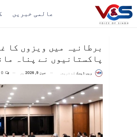
عالمی خبریں
ک
پاکستانیوں نے پناہ مانگ
جون 9, 2026
پر
0
ویب ڈیسک
کے ذریعہ