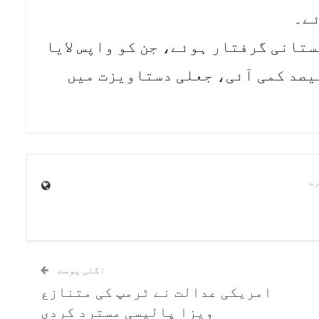
ے کہا، لیبیا سے 175 پاکستانی گرفتار ہوئے، جن کو واپس لایا
 ہے، منظم بھکاریوں میں 75 فیصد کمی آئی، جعلی دستاویزت میں
اگلی پوسٹ
امریکی عدالت نے ٹرمپ کی متنازع
ویزا پالیسی مسترد کردی