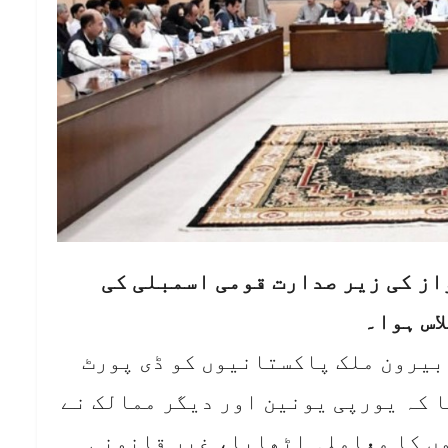
از کی زیر صدارت قومی اسمبلی کی
اس ہوا۔
 بیرون ملک پاکستانیوں کو ڈی پورٹ
 کہ یورپی یونین اور دیگر ممالک نے
ں کا معاملہ اٹھایا، غیر قانونی