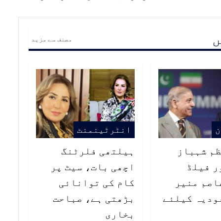
ں
مصنف سے مزید
ن
انٹرٹینمنٹ
م شہباز
ہیلتھی فلرٹنگ
ر فیلڈ
اچھی بات، سیٹ پر
اصم منیر
کام کی توانائی
عودیہ کیلئے
بڑھتی ہے، صباحت
بخاری