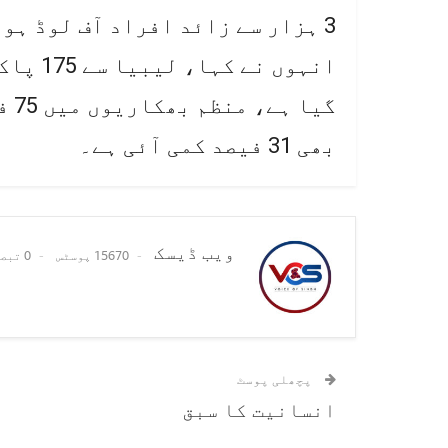
3 ہزار سے زائد افراد آف لوڈ ہوئے۔
انہوں ن
گیا
بھی 31 فیصد کمی آئی ہے۔
ویب ڈیسک
15670 پوسٹس
0 تبصرے
پچھلی پوسٹ
انسانیت کا سبق