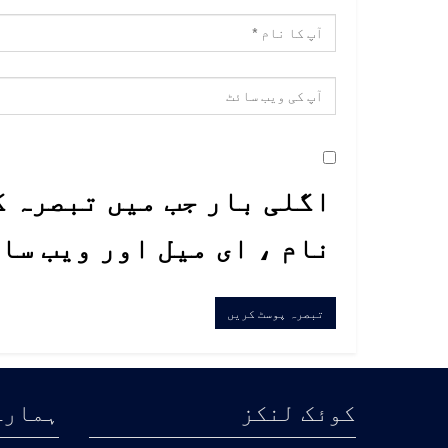
اگلی بار جب میں تبصرہ ک
نام ، ای میل اور ویب سا
کوئک لنکز
ہمارے