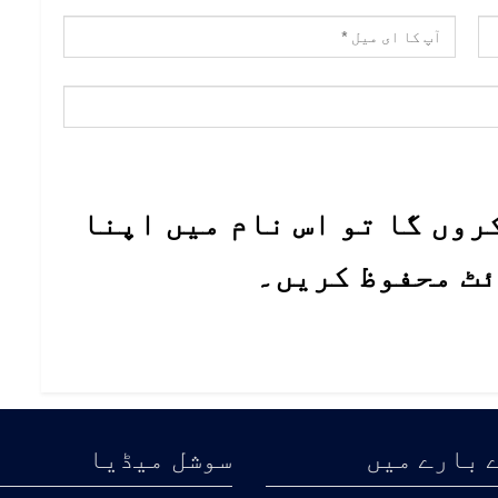
روں گا تو اس نام میں اپنا
ئٹ محفوظ کریں۔
 بارے میں
سوشل میڈیا