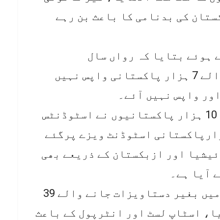
ستان کی بدنامی کا باعث بن رہے
ے ہوئے بتایا کہ رواں سال
آذربائیجان وزٹ ویزے پر جانے والے 7 ہزار پاکستانی واپس نہیں
انہوں نے بتایا کہ برطانیہ میں 10 ہزار پاکستانیوں نے اسٹوڈنٹس
کا غلط استعمال کیا، 10 ہزارپاکستانی اسٹوڈنٹ ویزے پرگئے
ئیشیا اور ازبکستان کے ذریعے بھی
 آیا ہے۔
ڈی جی ایف آئی اے کے مطابق 2025 میں بغیر دستاویزات جانے والے 39
کیا گیا، اسٹاپ لسٹ اور انٹرپول کے باعث