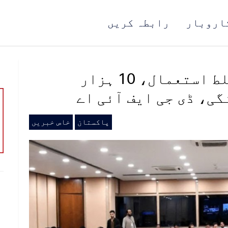
اروبار
رابطہ کریں
برطانیہ میں ویزوں کا غلط استعمال، 10 ہزار
ی، ڈی جی ایف آئی اے
پاکستان
خاص خبریں