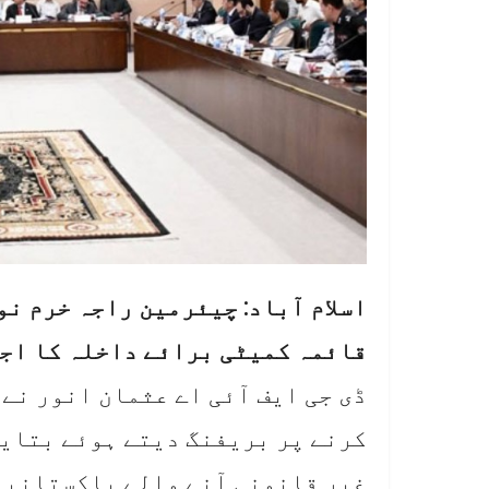
اسلام آباد: چیئرمین راجہ خرم نو
قائمہ کمیٹی برائے داخلہ کا اجل
ڈی جی ایف آئی اے عثمان انور نے
کرنے پر بریفنگ دیتے ہوئے بتایا
غیر قانونی آنے والے پاکستانیو