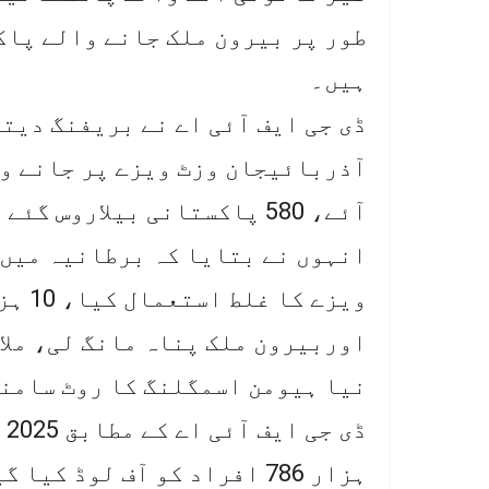
طور پر بیرون ملک جانے والے پاک
ہیں۔
ڈی جی ایف آئی اے نے بریفنگ دیت
آئے، 580 پاکستانی بیلاروس گئے اور واپس نہیں آئے۔
ویزے 
اوربیرون ملک پناہ مانگ لی، ملا
نیا ہیومن اسمگلنگ کا روٹ سامنے
ہزار 786 افراد کو آف لوڈ 