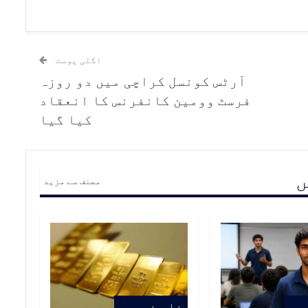
اگلی پوسٹ
آرٹس کونسل کراچی میں دو روزہ
فرسٹ وومین کانفرنس کا انعقاد
کیا گیا
ں
مصنف سے مزید
یں
خاص خبریں