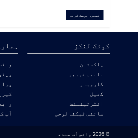
کوئک لنکز
ہمارے
پاکستان
وائس 
عالمی خبریں
پیٹر
کاروبار
پراج
کھیل
کیری
انٹرٹینمنٹ
رابط
سائنس ٹیکنالوجی
آپ کی
© 2026 وائس آف سندھ