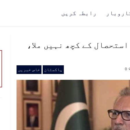
اروبار
رابطہ کریں
استحصال کے کچھ نہیں ملا،
0
پاکستان
خاص خبریں