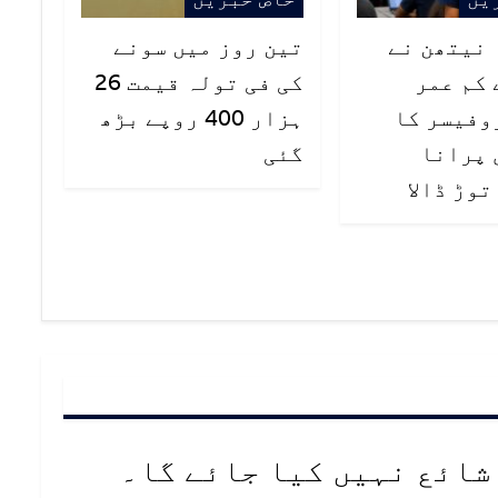
ہ نیتھن نے
تین روز میں سونے
 کم عمر
کی فی تولہ قیمت 26
وفیسر کا
ہزار 400 روپے بڑھ
ال پرانا
گئی
وڑ ڈالا
شائع نہیں کیا جائے گا۔