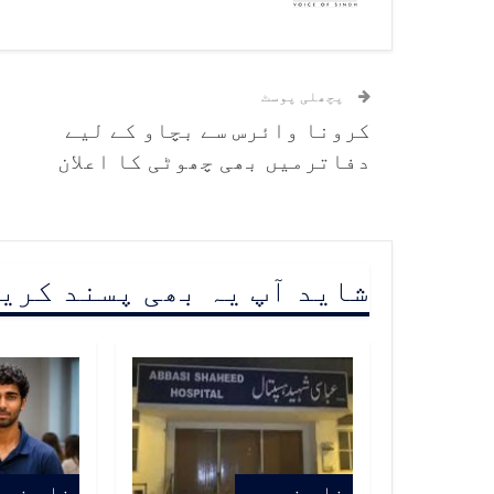
پچھلی پوسٹ
کرونا وائرس سے بچاو کے لیے
دفاترمیں بھی چھوٹی کا اعلان
شاید آپ یہ بھی پسند کری
خاص خبریں
خاص خبر