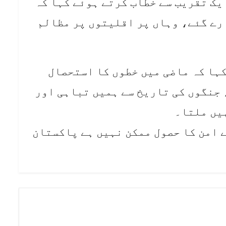
یک تقریب سے خطاب کرتے ہوئے کہا کہ
رے گئے، وہاں پر اقلیتوں پر مظالم
کہا کہ ماضی میں خطوں کا استحصال
 جنگوں کی تاریخ سے ہمیں تباہی اور
یں ملتا۔
ے امن کا حصول ممکن نہیں ہے پاکستان