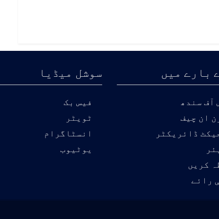
 بارے میں
سوشل میڈیا
آف سندھ
فیس بک
ن ان چیف
ٹویٹر
یکٹ ڈائریکٹر
انسٹاگرام
ئر
یوٹیوب
ہ کریں
 رائے