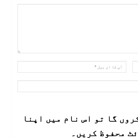
روں گا تو اس نام میں اپنا
ئٹ محفوظ کریں۔