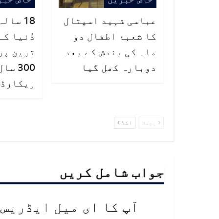
عباسی شہید اسپتال
18 سال
کا شعبۂ اطفال دو
دُنیا کے
ماہ کی بندش کے بعد
ترین پر
دوبارہ کھل گیا
300 س
ریکارڈ ت
پچھلا
اگلا
جواب شامل کریں
آپ کا ای میل ایڈریس 