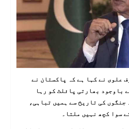
رف علوی نے کہا ہے کہ پاکستان نے
ے باوجود بھارتی پائلٹ کو رہا
 جنگوں کی تاریخ سے ہمیں تباہی،
ے سوا کچھ نہیں ملتا۔