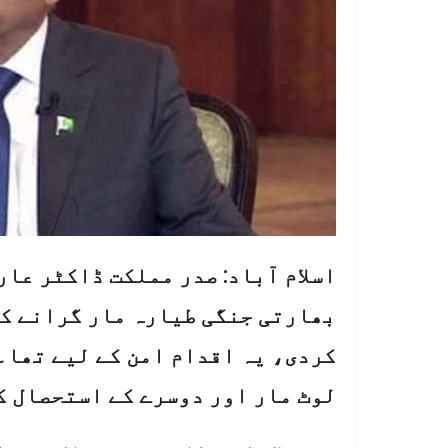
اسلام آباد: صدر مملکت ڈاکٹر عا
بھارتی جنگی طیارہ مار گرانے ک
کردی، یہ اقدام امن کے لیے تھا۔
لوٹ مار اور دوسرے کے استحصال ک