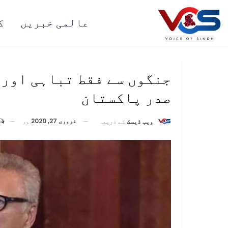
عالمی خبریں
ک
جنگوں سے فقط تباہی اور 
صدر پاکستان
فروری 27, 2020
پر
ویب ڈیسک
کے ذریعہ