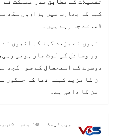
تفصیلات کے مطابق صدر مملکت نے ا
کہا کہ بھارت میں ہزاروں سکھ ما
ڈھائے جا رہے ہیں۔
انہوں نے مزید کہا کہ انھوں نے 
اور وسائل کی لوٹ مار ہوتی رہی،
دوسرے کے استحصال کے سوا کچھ نہ
ان کا مزید کہنا تھا کہ جنگوں س
امن کا داعی ہے۔
ویب ڈیسک
148 پوسٹس
0 تبصرے