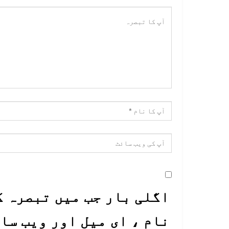
اگلی بار جب میں تبصرہ ک
نام ، ای میل اور ویب سا