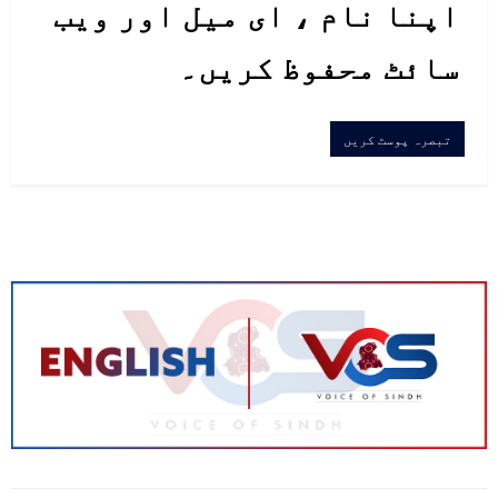
اپنا نام ، ای میل اور ویب
سائٹ محفوظ کریں۔