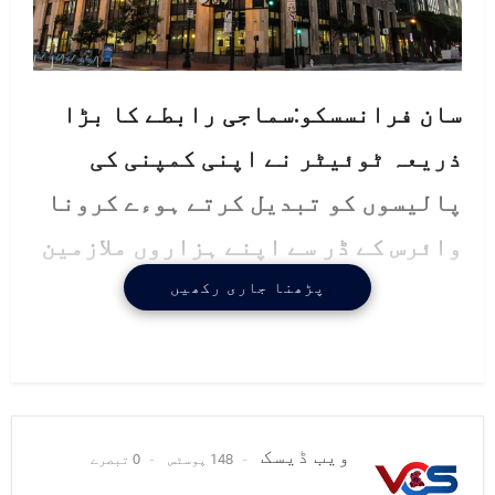
سان فرانسسکو:سماجی رابطے کا بڑا
ذریعہ ٹوئیٹر نے اپنی کمپنی کی
پالیسوں کو تبدیل کرتے ہوءے کرونا
وائرس کے ڈر سے اپنے ہزاروں ملازمین
کو گھر بٹھادیا۔
پڑھنا جاری رکھیں
تفصیلات کے مطابق سماجی رابطے کی
بڑی امریکی کمپنی ٹوئیٹر نے اپنے 5
ہزار سے زاءد ملازمین کو عالمی سطح
ویب ڈیسک
148 پوسٹس
0 تبصرے
پر کرونا وائرس کے پھیلا ئو کے خدشہ