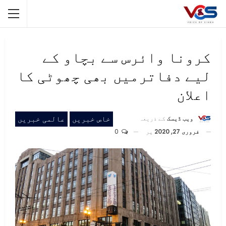
کرونا وائرس سے بچاو کے
لیے دفاترمیں بھی چھوٹی کا
اعلان
خاص خبریں
عالمی خبریں
ویب ڈیسک
کے ذریعہ
فروری 27, 2020
پر
0