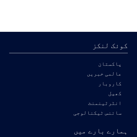
کوئک لنکز
پاکستان
عالمی خبریں
کاروبار
کھیل
انٹرٹینمنٹ
سائنس ٹیکنالوجی
ہمارے بارے میں