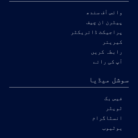
وائس آف سندھ
پیٹرن ان چیف
پراجیکٹ ڈائریکٹر
کیریئر
رابطہ کریں
آپ کی رائے
سوشل میڈیا
فیس بک
ٹویٹر
انسٹاگرام
یوٹیوب