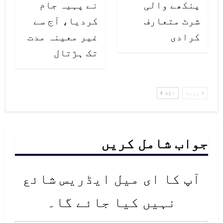
پنکھے والی
نے پہیہ جام
شرٹ متعارف
کردیا، آج سے
کرادی
غیر معینہ مدت
تک ہڑتال
پچھلا
اگلا
جواب شامل کریں
آپ کا ای میل ایڈریس شائع
نہیں کیا جائے گا۔