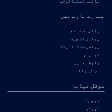
سائنس ٹیکنالوجی
ہمارے بارے میں
وائس آف سندھ
پیٹرن ان چیف
پراجیکٹ ڈائریکٹر
کیریئر
رابطہ کریں
آپ کی رائے
سوشل میڈیا
فیس بک
ٹویٹر