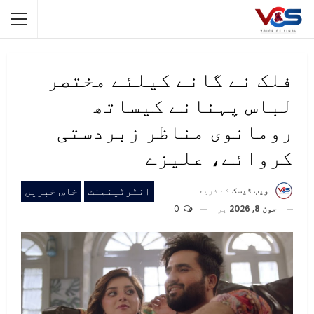
فلک نے گانے کیلئے مختصر
لباس پہنانے کیساتھ
رومانوی مناظر زبردستی
کروائے، علیزے
انٹرٹینمنٹ
خاص خبریں
ویب ڈیسک
کے ذریعہ
جون 8, 2026
پر
0