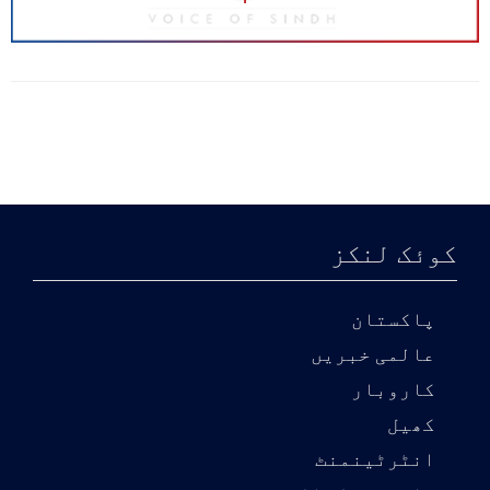
کوئک لنکز
پاکستان
عالمی خبریں
کاروبار
کھیل
انٹرٹینمنٹ