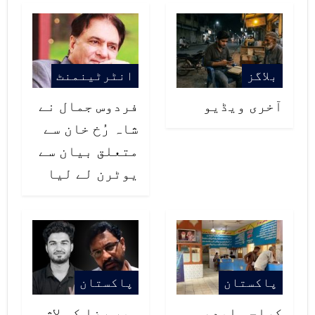
علیزے شاہ نے یہ چونکا دینے والا
انکشاف بھی کیا کہ ان کی اس میوزک
ویڈیو کے لیے تمام مختصر لباس کسی
بلاگز
انٹرٹینمنٹ
اور نے نہیں بلکہ خود فلک شبیر کی
آخری ویڈیو
فردوس جمال نے
اہلیہ سارہ خان نے ڈیزائن اور
شاہ رُخ خان سے
متعلق بیان سے
اسٹائل کیے تھے۔
یوٹرن لے لیا
اداکارہ نے یہ بھی واضح کیا کہ
انہوں نے شوٹنگ کے دوران فلک شبیر
سے رومانوی مناظر کو کم کرنے کی
متعدد مرتبہ درخواست کی تھی، لیکن
پاکستان
پاکستان
ان کی التجا کو رد کرتے ہوئے ان سے
کراچی ایدھی
میر رضا کی لاش