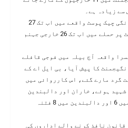
 سے زیادہ ہے۔
ڈی جی آئی ایس پی آر کے مطابق مانگی چیک پوسٹ واقعے میں اب تک 27
پولیس جوان شہید ہوئے، چیک پوسٹ پر حملے میں اب تک 26 خارجی جہنم
سرا واقعہ آج بیلہ میں فوجی قافلے
نگیجمنٹ کا پیش آیا، بی ایل اے کے
دوں سے لڑائی میں 14 دہشت گرد مارے گئے، اس کارروائی میں
ک جے سی او اور 10 جوان شہید ہوئے، خاران اور دالبندین
میں آج آپریشن کیے گئے، خاران میں 6 اور دالبندین میں 8 فتنہ
 قانون نافذ کرنے والے اداروں کی