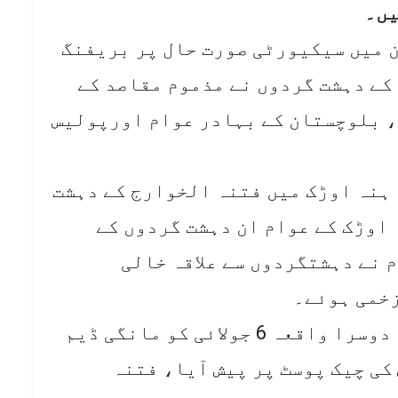
ن میں سیکیورٹی صورت حال پر بریفنگ
کے دہشت گردوں نے مذموم مقاصد کے
، بلوچستان کے بہادر عوام اورپولیس
 ہنہ اوڑک میں فتنہ الخوارج کے دہشت
 اوڑک کے عوام ان دہشت گردوں کے
 نے دہشتگردوں سے علاقہ خالی
ڈی جی آئی ایس پی آر نے بتایا کہ دوسرا واقعہ 6 جولائی کو مانگی ڈیم
ی چیک پوسٹ پر پیش آیا، فتنہ