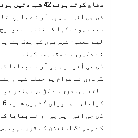
دفاع کرتے ہوئے 42 شہادتیں ہوئیں۔
ڈی جی آئی ایس پی آر نے بلوچستا
دیتے ہوئے کہا کہ فتنہ الخوارج 
لیے معصوم شہریوں کو ہدف بنایا
نے دلیری سے مقابلہ کیا۔
ڈی جی آئی ایس پی آر نے بتایا کہ
گردوں نے عوام پر حملہ کیا، ہنہ
ساتھ بہادری سے لڑے، بہادر عوام
کرایا، اس دوران 4 شہری شہید 6 زخمی ہوئے۔
کے پمپنگ اسٹیشن کے قریب پولیس ک