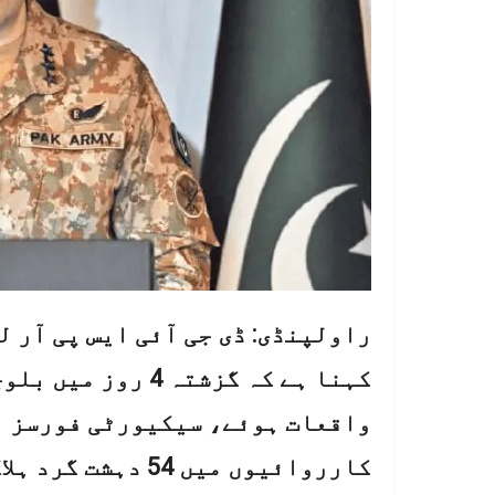
راولپنڈی: ڈی جی آئی ایس پی آر 
واقعات ہوئے، سیکیورٹی فورسز ا