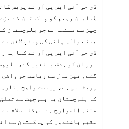
ڈی جی آئی ایس پی آر نے پریس کا
طالبان رجیم کو پاکستان کے عزت 
چیز سے مسئلہ ہے جو بلوچستان کے 
جانے والی پانی کی پائپ لائن سے 
ڈی جی آئی ایس پی آر نے کہا ہم ر
اور ان کو ہدف بنائیں گے، بلوچس
گئے، تین سال سے ریاست جو واضح 
پریشانی ہے، ریاست واضح بتارہی 
کا بلوچستان یا بلوچیت سے تعلق 
فتنہ الخوارج ہے اس کا اسلام سے
مقیم باشندوں کو پاکستان سے اٹھ