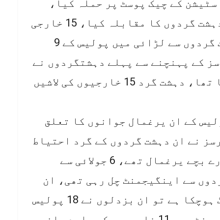
سٹیشن کے چیک پوسٹ پر حملہ کیا،
پولیس کے جوانوں نے بہادری سے دہشت گردوں کا مقابلہ کیا، 15 خارجی
جہنم واصل کیے، 6 جولائی کو دہشت گردوں سے لڑائی میں پولیس کے 9
ز کے پہنچنے سے پہلے دہشتگردوں نے
پولیس جوانوں کو یرغمال بنالیا تھا، دہشت گرد 15 خارجیوں کی لاشیں
پولیس کے ان یرغمال جوانوں کا تعلق
ز نے ان دہشت گردوں کے گرد احتیاط
سے گھیرا تنگ کیا ان کے پاس ہمارے بچے یرغمال تھے، 6 جولائی سے
دوں سے اینگیجمنٹ چل رہی تھی، ان
دہشت گردوں کو لگا کہ گھیرا تنگ ہوچکا ہے تو ان بزدلوں نے 18 پولیس
جوانوں کو شہید کردیا، اس انگیجمنٹ میں 11 خارجیوں کے مارے جانے