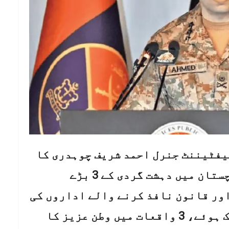
لیفٹیننٹ جنرل احمد شریف چوہدری کا
کہنا ہے کہ گزشتہ 4 روز میں بلوچستان میں دہشت گردی کے 3 بڑے
ور قانون نافذ کرنے والے اداروں کی
کارروائیوں میں 54 دہشت گرد ہلاک ہوئے، 3 واقعات میں وطن عزیز کا