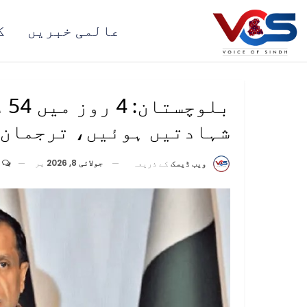
عالمی خبریں
ک
شہادتیں ہوئیں، ترجمان 
جولائی 8, 2026
پر
ویب ڈیسک
کے ذریعہ