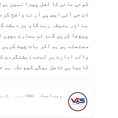
کوئی مائی کا لعل پیدا نہیں ہوا
ڈی جی آئی ایس پی آر نے واضح ک
ہے اور ہمیشہ رہے گا، ہر دہشت گر
پیچھا کریں گے، تم ہمارے بچوں ا
سمجھتے ہو ہم آکر بات چیت کریں 
والے ادارے ہر لمحے دہشتگردی کے 
کامیابی حاصل ہوگی کیونکہ ہم حق
ویب ڈیسک
15663 پوسٹس
0 تبصرے