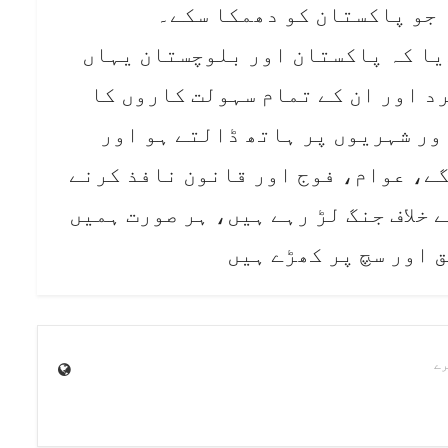
 جو پاکستان کو دھمکا سکے۔
ردیا کہ پاکستان اور بلوچستان یہاں
د اور ان کے تمام سہولت کاروں کا
ور شہریوں پر ہاتھ ڈالتے ہو اور
گے، عوام، فوج اور قانون نافذ کرنے
خلاف جنگ لڑ رہے ہیں، ہر صورت ہمیں
 اور سچ پر کھڑے ہیں