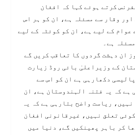
نفرنس کرتے ہوئے کہا کہ افغان
اور وقار سے مسئلہ ہے، ان کو ہر اس
عوام کے لیے ہے، ان کو کوئٹہ کے لیے
مسئلہ ہے۔
وز ان دہشت گردوں کا تعاقب کریں گے
تان کے وزیراعلیٰ بائی روڈ زیارت
پالیسی دکھارہی ہے ان کو اس سے
ہے کہ یہ فتنہ الہندوستان ہے، ان
نہیں، ریاست واضح بتارہی ہے کہ یہ
 کوئی تعلق نہیں، غیرقانونی افغان
ا کر باہر پھینکیں گے، دنیا میں