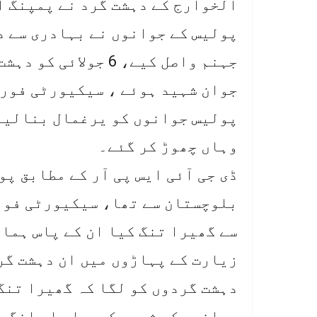
الخوارج کے دہشت گرد نے پمپنگ ا
جوان شہید ہوئے ، سیکیورٹی فورس
وہاں چھوڑ کر گئے۔
ڈی جی آئی ایس پی آر کے مطابق 
بلوچستان سے تھا، سیکیورٹی فورس
زیارت کے پہاڑوں میں ان دہشت گر