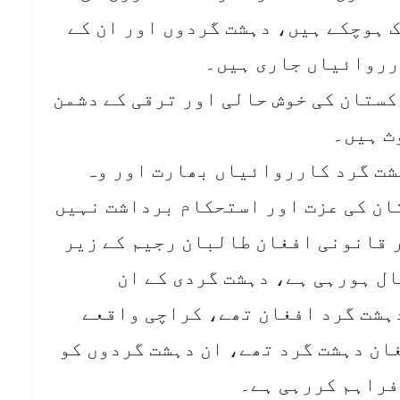
 دہشت گرد ہلاک ہوچکے ہیں، دہشت گردوں اور ان کے
رروائیاں جاری ہیں۔
کستان کی خوش حالی اور ترقی کے دشمن
ث ہیں۔
ہشت گرد کارروائیاں بھارت اور وہ
ان کی عزت اور استحکام برداشت نہیں
 قانونی افغان طالبان رجیم کے زیر
ل ہورہی ہے، دہشت گردی کے ان
ہشت گرد افغان تھے، کراچی واقعے
وث 4 حملہ آوروں میں 3 افغان دہشت گرد تھے، ان دہشت گردوں کو
فراہم کررہی ہے۔