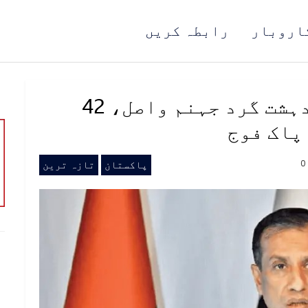
اروبار
رابطہ کریں
بلوچستان: 4 روز میں 54 دہشت گرد جہنم واصل، 42
پاک فوج
0
پاکستان
تازہ ترین