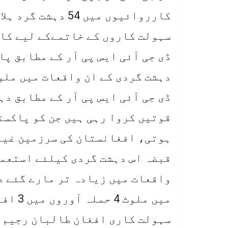
کارروائیوں میں 54
سہولت کاروں کے خاتمےکے لیے کا
ڈی جی آئی ایس پی آر کے مطابق پا
دہشت گردی کے ان واقعات میں ملو
ڈی جی آئی ایس پی آر کے مطابق د
قوتیں کروا رہی ہیں جن کو پاکست
ہوتی، افغانستان کی سرزمین غیر
قبضہ اس دہشت گردی کیلئے استعما
واقعات میں زیادہ تر مارے گئے د
میں مل
سہولت کاری افغان طالبان رجیم 