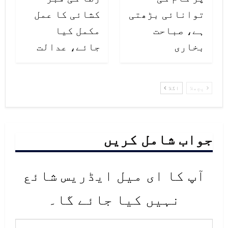
توانائی بڑھتی
کشائی کا عمل
ہے، صباحت
مکمل کیا
بخاری
جائے، عدالت
پچھلا
اگلا
جواب شامل کریں
آپ کا ای میل ایڈریس شائع
نہیں کیا جائے گا۔