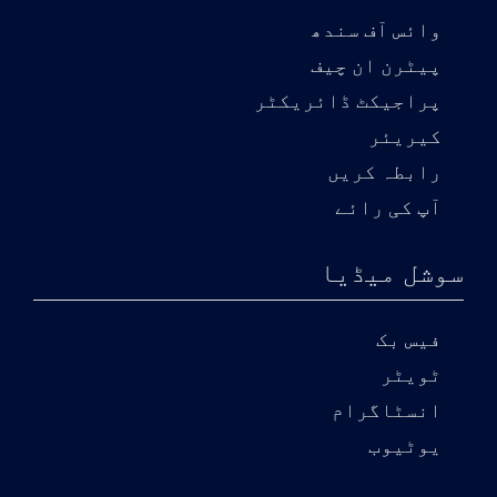
وائس آف سندھ
پیٹرن ان چیف
پراجیکٹ ڈائریکٹر
کیریئر
رابطہ کریں
آپ کی رائے
سوشل میڈیا
فیس بک
ٹویٹر
انسٹاگرام
یوٹیوب