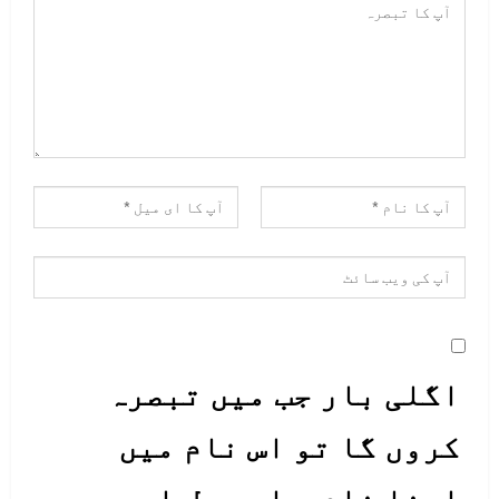
اگلی بار جب میں تبصرہ
کروں گا تو اس نام میں
اپنا نام ، ای میل اور ویب