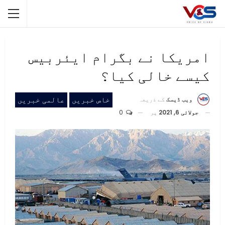
امریکا نے بگرام ایئربیس
کیسے خالی کیا؟
خاص خبریں
عالمی خبریں
ویب ڈیسک
کے ذریعہ
جولائی 6, 2021
پر
0