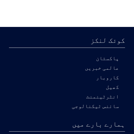
کوئک لنکز
پاکستان
عالمی خبریں
کاروبار
کھیل
انٹرٹینمنٹ
سائنس ٹیکنالوجی
ہمارے بارے میں