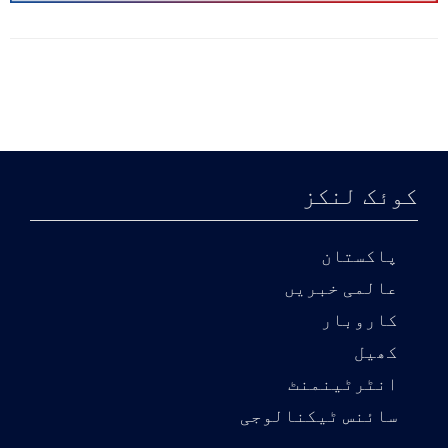
کوئک لنکز
پاکستان
عالمی خبریں
کاروبار
کھیل
انٹرٹینمنٹ
سائنس ٹیکنالوجی