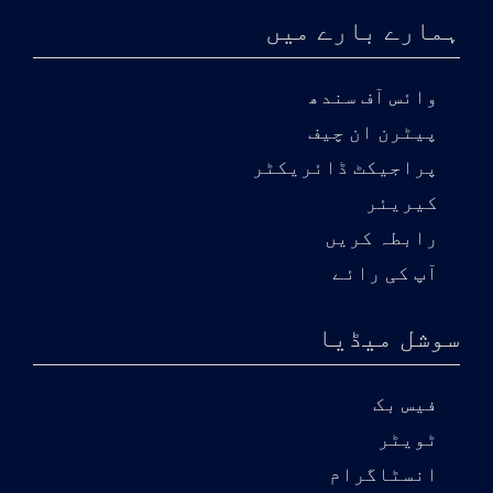
ہمارے بارے میں
وائس آف سندھ
پیٹرن ان چیف
پراجیکٹ ڈائریکٹر
کیریئر
رابطہ کریں
آپ کی رائے
سوشل میڈیا
فیس بک
ٹویٹر
انسٹاگرام