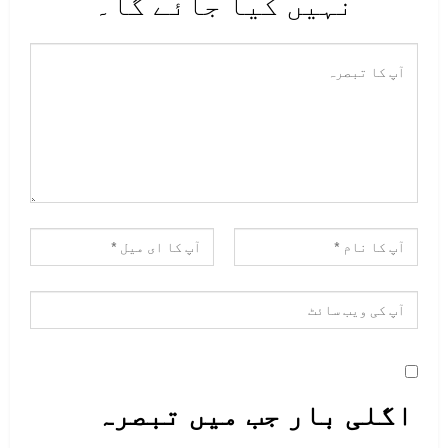
نہیں کیا جائے گا۔
خلاف ہرجانے کے مقدمے کی جلد سماعت
کی درخواست دائر کی تھی۔
اگلی بار جب میں تبصرہ