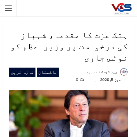
ہتک عزت کا مقدمہ، شہباز
کی درخواست پر وزیراعظم کو
نوٹس جاری
پاکستان
تازہ ترین
ویب ڈیسک
کے ذریعہ
جون 5, 2020
پر
0