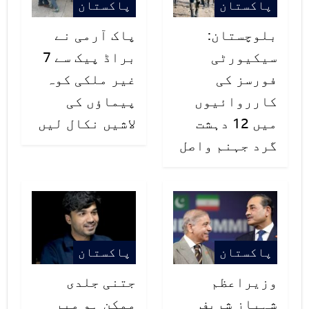
پاکستان
پاکستان
فہرست سے ہٹادیا جاتا ہے، عمران
بلوچستان:
پاک آرمی نے
خان کے نائب وکیل کو عدالت میں
سیکیورٹی
براڈ پیک سے 7
جھوٹی گواہی پر جرمانہ کیا جائے۔
فورسز کی
غیر ملکی کوہ
شہباز شریف نے درخواست میں مزید
کارروائیوں
پیماؤں کی
میں 12 دہشت
لاشیں نکال لیں
کہا کہ 3 سال سے مقدمہ کی سماعت
گرد جہنم واصل
جاری ہے لیکن عمران خان نے تحریری
جواب تک جمع نہیں کرایا، 60
سماعتوں میں 33 مرتبہ عمران خان نے
التواء کی درخواستیں دائرکیں۔
پاکستان
پاکستان
درخواست کے مطابق عدالتی آرڈر شیٹ
وزیراعظم
جتنی جلدی
عمران خان کے غیر سنجیدہ اور لاپروا
شہباز شریف
ممکن ہو میر