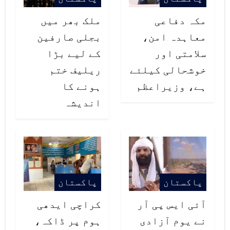
ہوئے۔ گزشتہ روز سے صوبہ میں کرونا
مکہ دفاعی
ملک بھر میں
کا کوئی تصدیق شدہ کیس سامنے نہیں
معاہدہ امن،
بجلی صارفین
آیا۔
سلامتی اور
کے لیے بڑا
خوشحالی کیلئے
ریلیف ختم
ہے، وزیراعظم
ہونے کا
اندیشہ
پاکستان
پاکستان
آئی ایس پی آر
کراچی ایدھی
نے یوم آزادی
ہوم پر ڈاکہ،