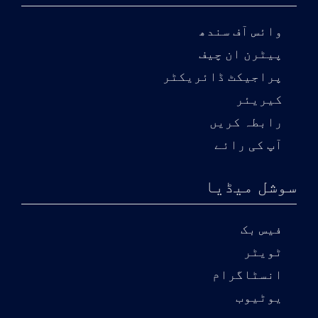
وائس آف سندھ
پیٹرن ان چیف
پراجیکٹ ڈائریکٹر
کیریئر
رابطہ کریں
آپ کی رائے
سوشل میڈیا
فیس بک
ٹویٹر
انسٹاگرام
یوٹیوب