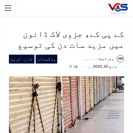
کے پی کے، جزوی لاک ڈائون
میں مزید سات دن کی توسیع
پاکستان
تازہ ترین
ویب ڈیسک
کے ذریعہ
مارچ 23, 2020
پر
0