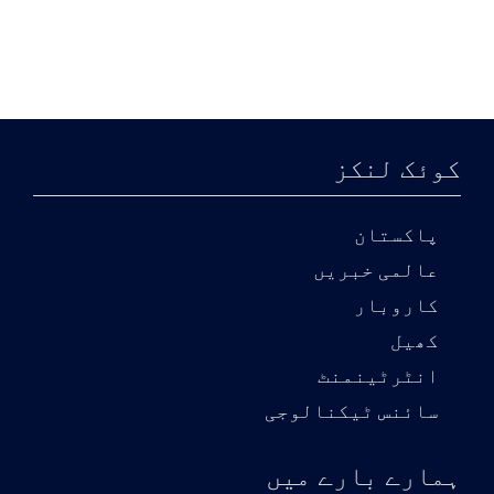
کوئک لنکز
پاکستان
عالمی خبریں
کاروبار
کھیل
انٹرٹینمنٹ
سائنس ٹیکنالوجی
ہمارے بارے میں