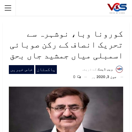
کورونا وبا، نوشہرہ سے
تحریک انصاف کے رکن صوبائی
اسمبلی میاں جمشید جاں بحق
پاکستان
خاص خبریں
ویب ڈیسک
کے ذریعہ
جون 3, 2020
پر
0