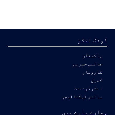
کوئک لنکز
پاکستان
عالمی خبریں
کاروبار
کھیل
انٹرٹینمنٹ
سائنس ٹیکنالوجی
ہمارے بارے میں