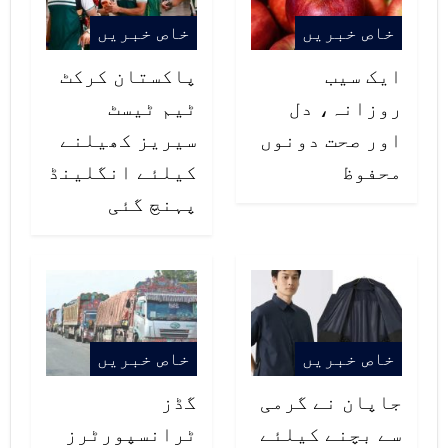
خاص خبریں
خاص خبریں
ایک سیب
پاکستان کرکٹ
روزانہ، دل
ٹیم ٹیسٹ
اور صحت دونوں
سیریز کھیلنے
محفوظ
کیلئے انگلینڈ
پہنچ گئی
خاص خبریں
خاص خبریں
جاپان نے گرمی
گڈز
سے بچنے کیلئے
ٹرانسپورٹرز