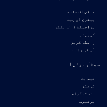
وائس آف سندھ
پیٹرن ان چیف
پراجیکٹ ڈائریکٹر
کیریئر
رابطہ کریں
آپ کی رائے
سوشل میڈیا
فیس بک
ٹویٹر
انسٹاگرام
یوٹیوب