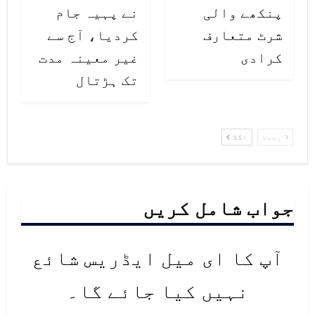
پنکھے والی
نے پہیہ جام
شرٹ متعارف
کردیا، آج سے
کرادی
غیر معینہ مدت
تک ہڑتال
پچھلا
اگلا
جواب شامل کریں
آپ کا ای میل ایڈریس شائع
نہیں کیا جائے گا۔