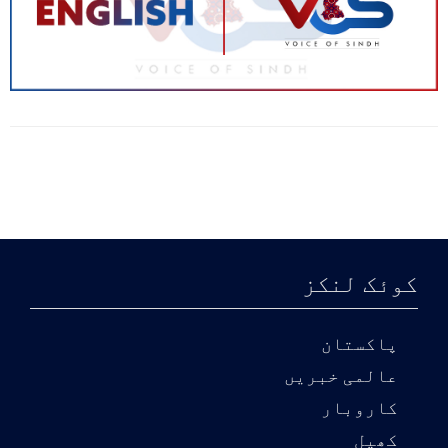
کوئک لنکز
پاکستان
عالمی خبریں
کاروبار
کھیل