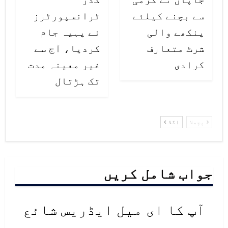
سے بچنے کیلئے
ٹرانسپورٹرز
پنکھے والی
نے پہیہ جام
شرٹ متعارف
کردیا، آج سے
کرادی
غیر معینہ مدت
تک ہڑتال
پچھلا
اگلا
جواب شامل کریں
آپ کا ای میل ایڈریس شائع