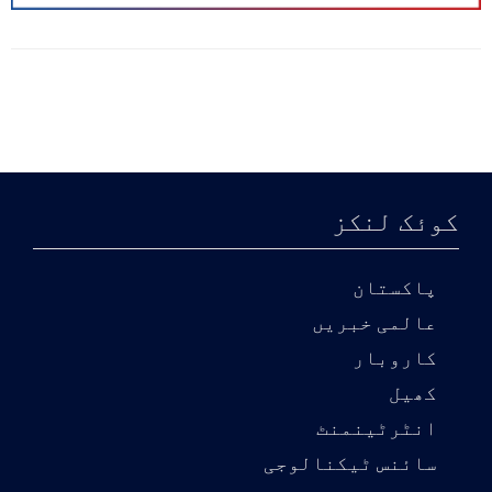
کوئک لنکز
پاکستان
عالمی خبریں
کاروبار
کھیل
انٹرٹینمنٹ
سائنس ٹیکنالوجی