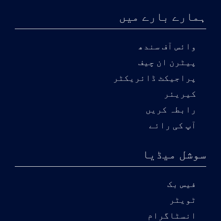
ہمارے بارے میں
وائس آف سندھ
پیٹرن ان چیف
پراجیکٹ ڈائریکٹر
کیریئر
رابطہ کریں
آپ کی رائے
سوشل میڈیا
فیس بک
ٹویٹر
انسٹاگرام