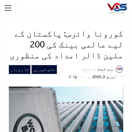
کورونا وائرس: پاکستان کے
لیے عالمی بینک کی 200
ملین ڈالر امداد کی منظوری
خاص خبریں
کاروبار
ویب ڈیسک
کے ذریعہ
اپریل 3, 2020
پر
0