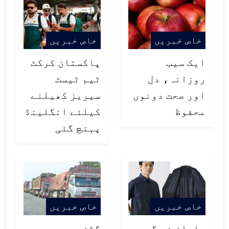
خاص خبریں
خاص خبریں
ایک سیب
پاکستان کرکٹ
روزانہ، دل
ٹیم ٹیسٹ
اور صحت دونوں
سیریز کھیلنے
محفوظ
کیلئے انگلینڈ
پہنچ گئی
خاص خبریں
خاص خبریں
جاپان نے گرمی
گڈز