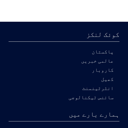
کوئک لنکز
پاکستان
عالمی خبریں
کاروبار
کھیل
انٹرٹینمنٹ
سائنس ٹیکنالوجی
ہمارے بارے میں