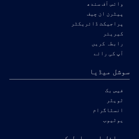
وائس آف سندھ
پیٹرن ان چیف
پراجیکٹ ڈائریکٹر
کیریئر
رابطہ کریں
آپ کی رائے
سوشل میڈیا
فیس بک
ٹویٹر
انسٹاگرام
یوٹیوب
موبائل ایپ حاصل کریں