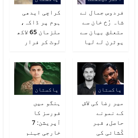
فردوس جمال نے
کراچی ایدھی
شاہ رُخ خان سے
ہوم پر ڈاکہ،
متعلق بیان سے
ملزمان 65 لاکھ
یوٹرن لے لیا
لوٹ کر فرار
پاکستان
پاکستان
میر رضا کی لاش
ہنگو میں
کے نمونے
فورسز کا
حاصل، قبر
آپریشن: 7
کُشائی کی
خارجی جہنم