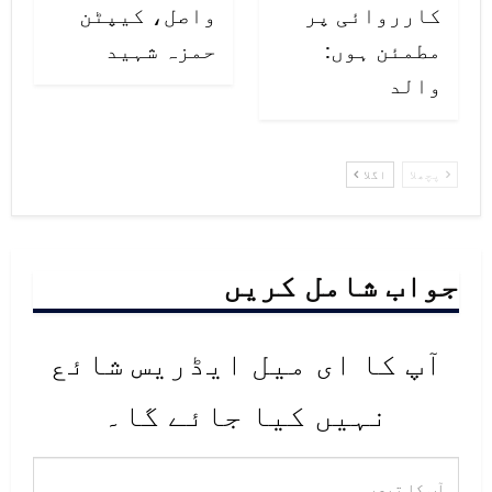
کارروائی پر
واصل، کیپٹن
مطمئن ہوں:
حمزہ شہید
والد
پچھلا
اگلا
جواب شامل کریں
آپ کا ای میل ایڈریس شائع
نہیں کیا جائے گا۔