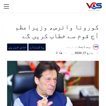
کورونا وائرس، وزیراعظم
آج قوم سے خطاب کریں گے
پاکستان
خاص خبریں
ویب ڈیسک
کے ذریعہ
مارچ 17, 2020
پر
0