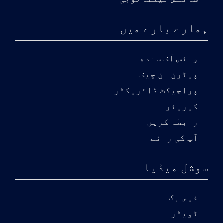
ہمارے بارے میں
وائس آف سندھ
پیٹرن ان چیف
پراجیکٹ ڈائریکٹر
کیریئر
رابطہ کریں
آپ کی رائے
سوشل میڈیا
فیس بک
ٹویٹر