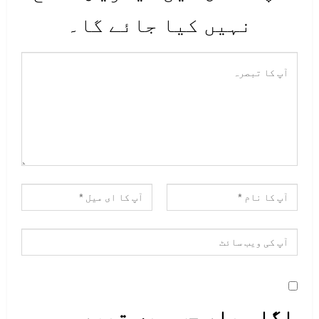
نہیں کیا جائے گا۔
اگلی بار جب میں تبصرہ