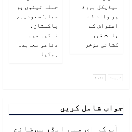
میڈیکل بورڈ
حملہ تینوں پر
پر والد کے
حملہ: سعودیہ،
اعتراض کے
پاکستان،
باعث قبر
ترکیہ میں
کشائی مؤخر
دفاعی معاہدہ
ہوگیا
پچھلا
اگلا
جواب شامل کریں
آپ کا ای میل ایڈریس شائع