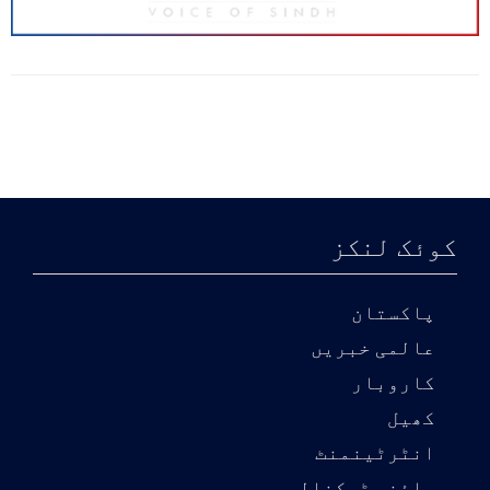
کوئک لنکز
پاکستان
عالمی خبریں
کاروبار
کھیل
انٹرٹینمنٹ
سائنس ٹیکنالوجی