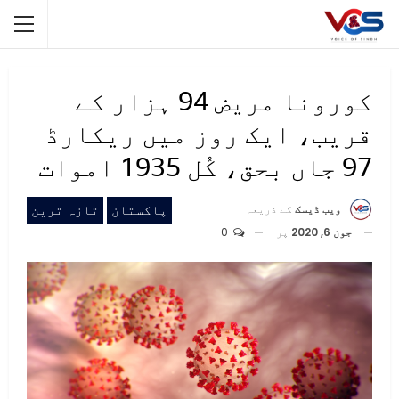
کورونا مریض 94 ہزار کے
قریب، ایک روز میں ریکارڈ
97 جاں بحق، کُل 1935 اموات
پاکستان
تازہ ترین
ویب ڈیسک
کے ذریعہ
جون 6, 2020
پر
0