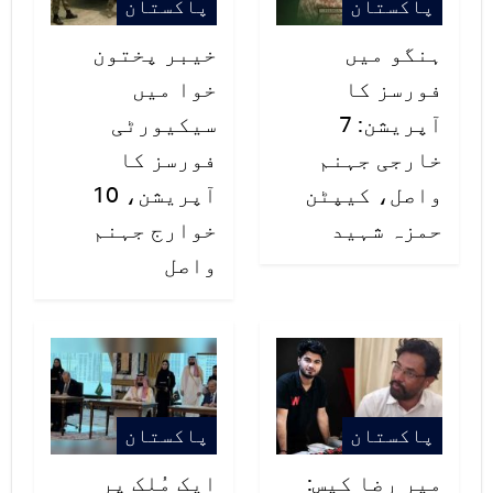
پاکستان
پاکستان
تک مجموعی طور پر 6 لاکھ 60 ہزار 508
ہنگو میں
خیبر پختون
ٹیسٹ کیے جاچکے ہیں۔
فورسز کا
خوا میں
آپریشن: 7
سیکیورٹی
خارجی جہنم
فورسز کا
واصل، کیپٹن
آپریشن، 10
حمزہ شہید
خوارج جہنم
واصل
پاکستان
پاکستان
میر رضا کیس:
ایک مُلک پر