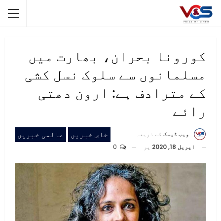
کورونا بحران، بھارت میں
مسلمانوں سے سلوک نسل کشی
کے مترادف ہے: ارون دھتی
رائے
خاص خبریں
عالمی خبریں
ویب ڈیسک
کے ذریعہ
اپریل 18, 2020
پر
0