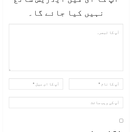
2_پاکستان میں پھچلے عشروں میں
نہیں کیا جائے گا۔
اتنی اموات روزانہ ہوتی رہی ہیں
جسے کبھی ایکسیڈنٹ سے تو مزدور کام
کرتے ہوئے مالک کی غفلت کی وجہ سے
مرگئے تو سیاسی پارٹیوں کی نظر
ہوکر کرائم میں ملوث ہوئے اور جیل
جاکر تقریبا گھر والوں کے لیے مرہی
گئےاس طرح اتنی بدنظامی رہی کہ
پاکستان کا اچھا خاصا حصہ بے حس
ہوگیا اور اس کا ثبوت آج مل رہا ہے۔