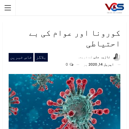
کورونا اور عوام کی بے
احتیاطی
بلاگز
خاص خبریں
نازیہ علی
کے ذریعہ
اپریل 14, 2020
پر
0