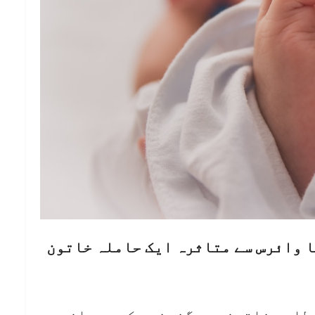
 وائرس سے متاثرہ ایک حاملہ خاتون