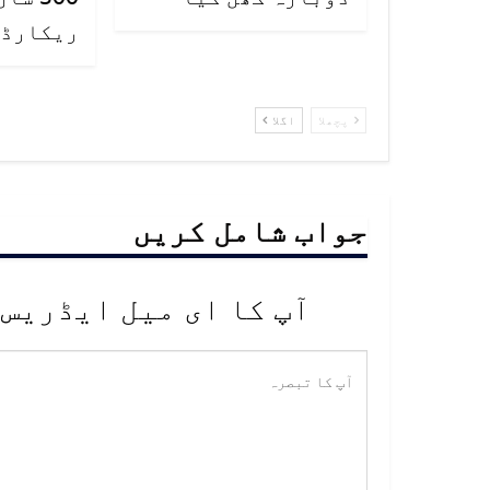
ریکارڈ ت
پچھلا
اگلا
جواب شامل کریں
آپ کا ای میل ایڈریس 