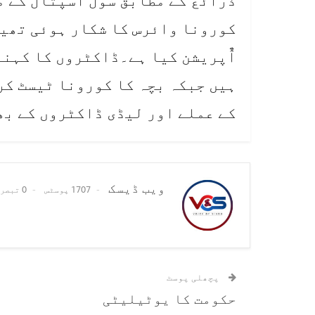
ذرائع کے مطابق سول اسپتال کے 
کورونا وائرس کا شکار ہوئی تھیں
آٌپریشن کیا ہے۔ڈاکٹروں کا کہنا
ہیں جبکہ بچہ کا کورونا ٹیسٹ کر
کے عملے اور لیڈی ڈاکٹروں کے بھ
ویب ڈیسک
1707 پوسٹس
0 تبصرے
پچھلی پوسٹ
حکومت کا یوٹیلیٹی