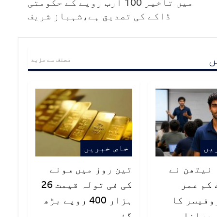
میں تاخیر 100 ارب روپے کے حکومتی
ڈاکے کی تصدیق ہے،شہباز شریف
ں
مصنف سے مزید
یں
خاص خبریں
ہ نیتھن نے
تین روز میں سونے
 کم عمر
کی فی تولہ قیمت 26
وفیسر کا
ہزار 400 روپے بڑھ
ال پرانا
گئی