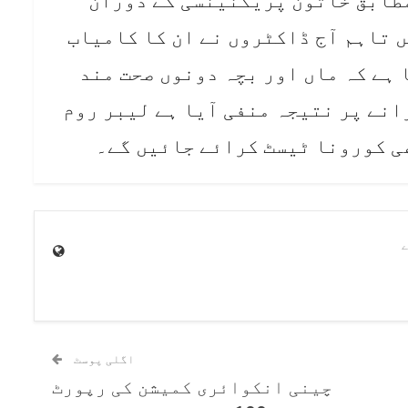
مطابق خاتون پریگنینسی کے دوران
 تاہم آج ڈاکٹروں نے ان کا کامیاب
 ہے کہ ماں اور بچہ دونوں صحت مند
انے پر نتیجہ منفی آیا ہے لیبر روم
ی کورونا ٹیسٹ کرائے جائیں گے۔
اگلی پوسٹ
چینی انکوائری کمیشن کی رپورٹ