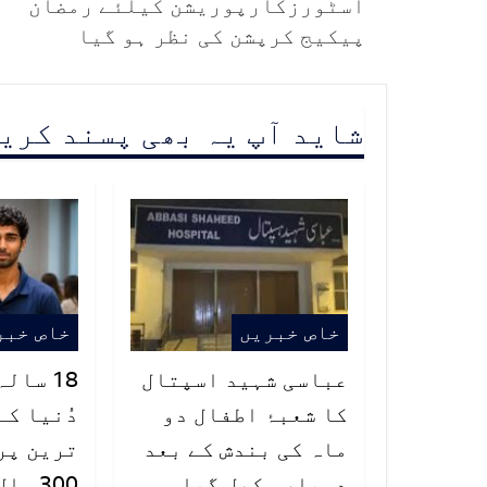
اسٹورزکارپوریشن کیلئے رمضان
پیکیج کرپشن کی نظر ہو گیا
شاید آپ یہ بھی پسند کری
خاص خبریں
خاص خبر
عباسی شہید اسپتال
18 سال
کا شعبۂ اطفال دو
دُنیا کے
ماہ کی بندش کے بعد
ترین پر
دوبارہ کھل گیا
300 س