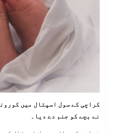
کراچی کے سول اسپتال میں کورونا
نے بچے کو جنم دے دیا۔