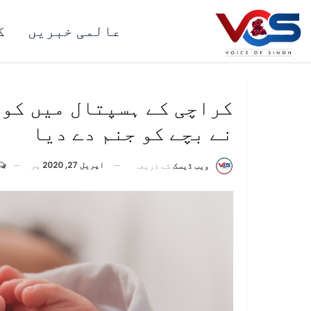
عالمی خبریں
ک
کراچی کے ہسپتال میں کور
نے بچے کو جنم دے دیا
اپریل 27, 2020
پر
ویب ڈیسک
کے ذریعہ