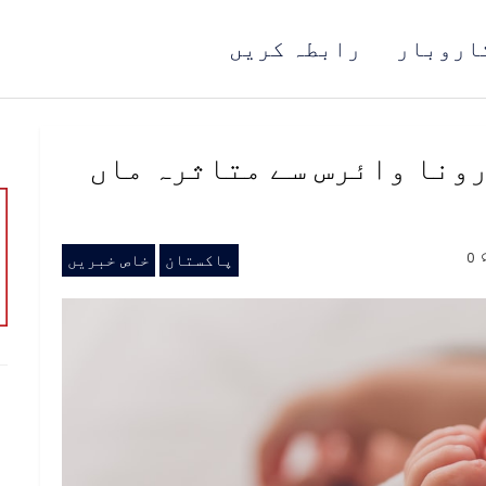
اروبار
رابطہ کریں
ونا وائرس سے متاثرہ ماں
0
پاکستان
خاص خبریں