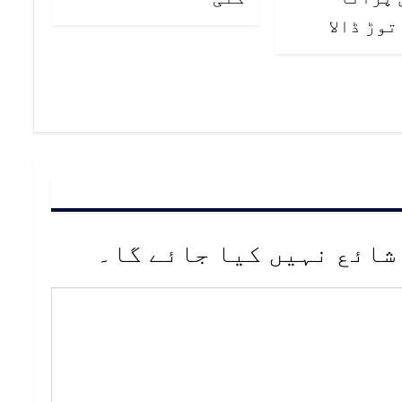
وڑ ڈالا
شائع نہیں کیا جائے گا۔