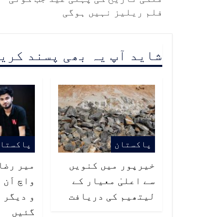
فلم ریلیز نہیں ہوگی
شاید آپ یہ بھی پسند کری
پاکستان
پاکستا
خیرپور میں کنویں
میر رضا
سے اعلیٰ معیار کے
واچ اَن 
لیتھیم کی دریافت
و دیگر 
گئیں