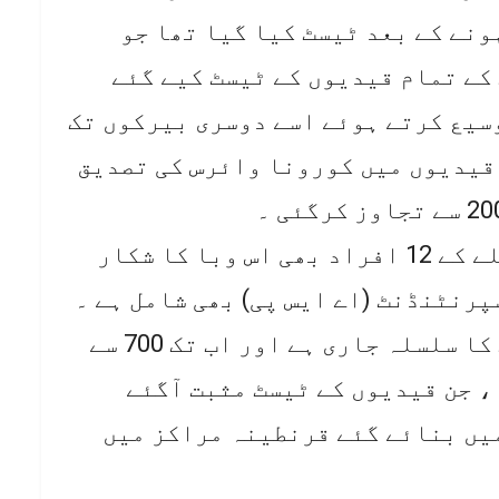
ونے کے بعد ٹیسٹ کیا گیا تھا جو
 کے تمام قیدیوں کے ٹیسٹ کیے گئے
سیع کرتے ہوئے اسے دوسری بیرکوں تک
ھی پھیلایا گیا۔ گزشتہ روز 150 قیدیوں میں کورونا وائرس کی تصدیق
ذرائع نے بتایا کہ اب تک جیل عملے کے 12 افراد بھی اس وبا کا شکار
پرنٹنڈنٹ (اے ایس پی) بھی شامل ہے ۔
سینٹرل جیل میں قیدیوں کے ٹیسٹ کا سلسلہ جاری ہے اور اب تک 700 سے
 جن قیدیوں کے ٹیسٹ مثبت آگئے
یں بنائے گئے قرنطینہ مراکز میں