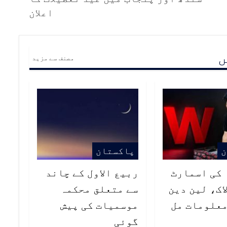
اعلان
ں
مصنف سے مزید
ن
پاکستان
 کی اسمارٹ
ربیع الاول کے چاند
لاک، لین دین
سے متعلق محکمہ
معلومات مل
موسمیات کی پیش
گوئی