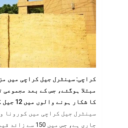
کا شکار ہونے والوں میں 12 جیل کے افسران و اہلکار بھی شامل ہیں ۔
سینٹرل جیل کراچی میں کورونا وا
جاری ہے، جس میں 0