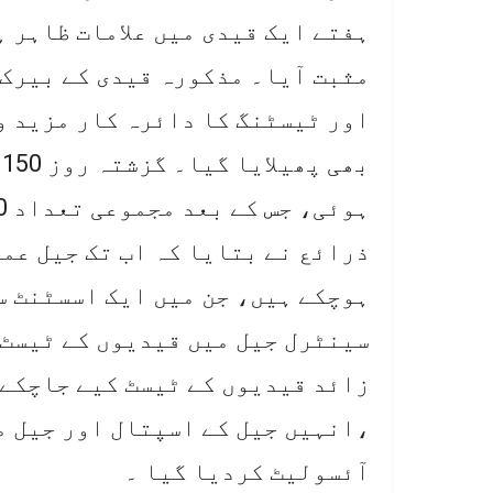
ہفتے ایک قیدی میں علامات ظاہر ہ
مثبت آیا۔ مذکورہ قیدی کے بیرک
اور ٹیسٹنگ کا دائرہ کار مزید و
ب
ہوئی، جس کے بعد مجموعی تعداد 200 سے تجاوز کرگئی ۔
ہوچکے ہیں، جن میں ایک اسسٹنٹ س
زائد قیدیوں کے ٹیسٹ کیے جاچکے ،
،انہیں جیل کے اسپتال اور جیل م
آئسولیٹ کردیا گیا ۔