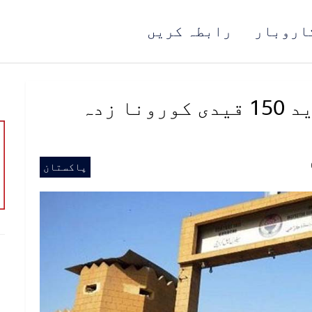
اروبار
رابطہ کریں
کراچی سینٹرل جیل کے مزید 150 قیدی کورونا زدہ
پاکستان