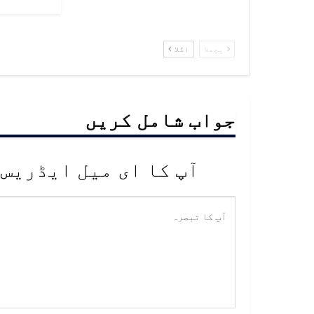
پچھلا
اگلا
جواب شامل کریں
آپ کا ای میل ایڈریس 