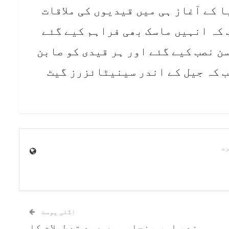
 کے آغاز ہی میں قیدیوں کی ملاقات
 کہ انہیں ماسک بھی فراہم کیے گئے
ن نصب کیے گئے اور ہر قیدی کو صابن
 کہ جیل کے اندر سینیٹائزرز گیٹ
اگلی پوسٹ
سندھ اور پنجاب میں عید تعطیلات کا