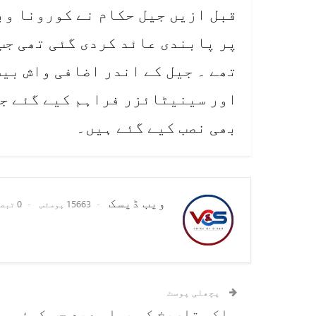
قبل ازیں جیل حکام نے کورونا وبا
پر پابندی عائد کردی گئی تھی جب
تھے ۔ جیل کے اندر اضافی واش بیس
اور سینیٹائزر فراہم کیے گئے جب
بھی نصب کیے گئے ہیں۔
ویب ڈیسک
15663 پوسٹس
0 تبصرے
پچھلی پوسٹ
ملکی تاریخ کی پہلی عید جب کوئی