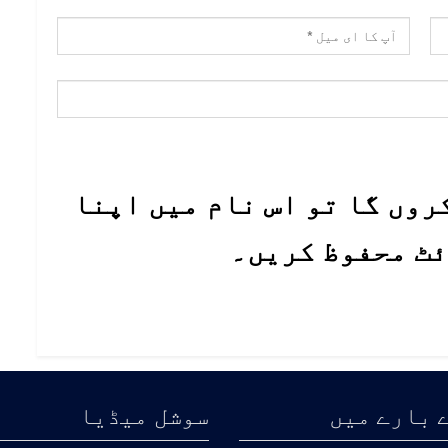
روں گا تو اس نام میں اپنا
ئٹ محفوظ کریں۔
 بارے میں
سوشل میڈیا