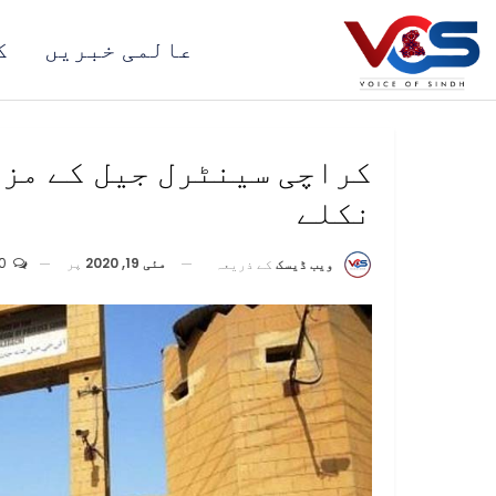
عالمی خبریں
ک
نکلے
مئی 19, 2020
پر
0
ویب ڈیسک
کے ذریعہ