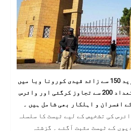
کراچی: سینٹرل جیل کراچی میں مزید 150 سے زائد قیدی کورونا وبا میں
مبتلا ہوگئے، جس کے بعد مجموعی تعداد 200 سے تجاوز کرگئی اور وائرس
ئرس کی تشخیص کے لیے ٹیسٹ کا سلسلہ
15 سے زائد قیدیوں کے ٹیسٹ مثبت آگئے ۔ گزشتہ