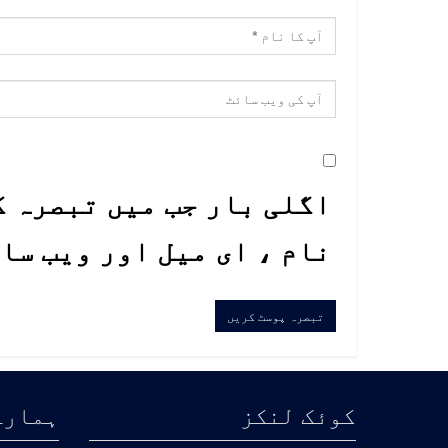
اگلی بار جب میں تبصرہ ک
نام ، ای میل اور ویب سا
کوئک لنکز
ہمارے