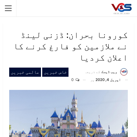
کورونا بحران: ڈزنی لینڈ
نے ملازمین کو فارغ کرنے کا
اعلان کردیا
خاص خبریں
عالمی خبریں
ویب ڈیسک
کے ذریعہ
اپریل 4, 2020
پر
0