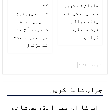
جاپان نے گرمی
گڈز
سے بچنے کیلئے
ٹرانسپورٹرز
پنکھے والی
نے پہیہ جام
شرٹ متعارف
کردیا، آج سے
کرادی
غیر معینہ مدت
تک ہڑتال
پچھلا
اگلا
جواب شامل کریں
آپ کا ای میل ایڈریس شائع