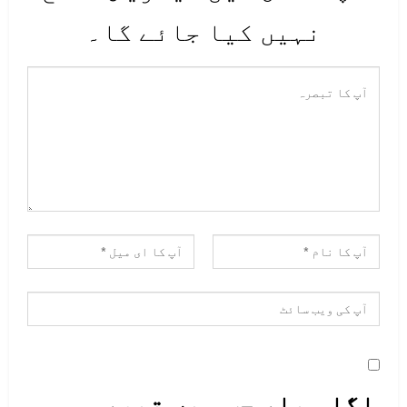
نہیں کیا جائے گا۔
اگلی بار جب میں تبصرہ