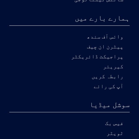
ہمارے بارے میں
وائس آف سندھ
پیٹرن ان چیف
پراجیکٹ ڈائریکٹر
کیریئر
رابطہ کریں
آپ کی رائے
سوشل میڈیا
فیس بک
ٹویٹر