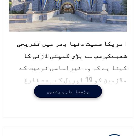
امریکا سمیت دنیا بھر میں تفریحی
شعبےکی سب سے بڑی کمپنی ڈزنی کا
کہنا ہے کہ وہ غیراساسی نوعیت کے
ملازمین کو 19 اپریل کے بعد فارغ
کردے گی۔
پڑھنا جاری رکھیں
ڈزنی لینڈ کی جانب سے متوقع طور
پرفارغ کیے جانے والے ملازمین کی
تعداد بیان نہیں کی گئی اور یہ بھی