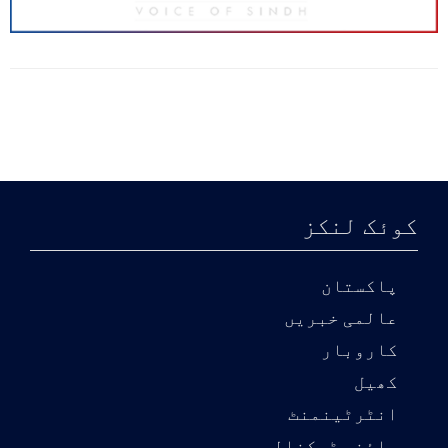
کوئک لنکز
پاکستان
عالمی خبریں
کاروبار
کھیل
انٹرٹینمنٹ
سائنس ٹیکنالوجی