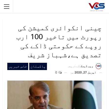
چینی انکوائری کمیشن کی
رپورٹ میں تاخیر 100 ارب
روپے کے حکومتی ڈاکے کی
تصدیق ہے،شہباز شریف
پاکستان
خاص خبریں
ویب ڈیسک
کے ذریعہ
اپریل 27, 2020
پر
0