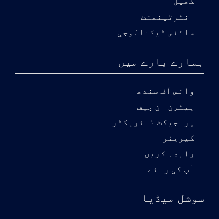
کھیل
انٹرٹینمنٹ
سائنس ٹیکنالوجی
ہمارے بارے میں
وائس آف سندھ
پیٹرن ان چیف
پراجیکٹ ڈائریکٹر
کیریئر
رابطہ کریں
آپ کی رائے
سوشل میڈیا