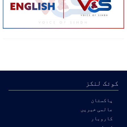
کوئک لنکز
پاکستان
عالمی خبریں
کاروبار