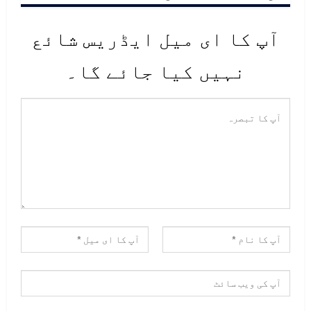
آپ کا ای میل ایڈریس شائع
نہیں کیا جائے گا۔