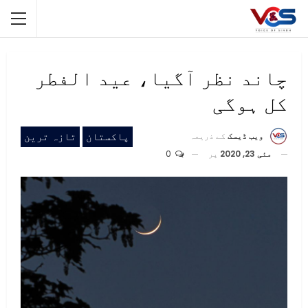
چاند نظر آگیا، عید الفطر
کل ہوگی
پاکستان
تازہ ترین
ویب ڈیسک
کے ذریعہ
مئی 23, 2020
پر
0