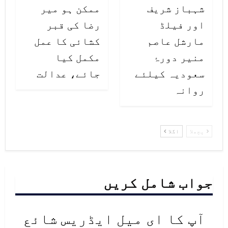
شہباز شریف
ممکن ہو میر
اور فیلڈ
رضا کی قبر
مارشل عاصم
کشائی کا عمل
منیر دورۂ
مکمل کیا
سعودیہ کیلئے
جائے، عدالت
روانہ
پچھلا
اگلا
جواب شامل کریں
آپ کا ای میل ایڈریس شائع