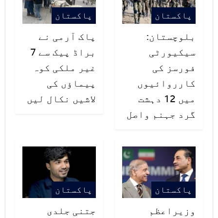
دیں۔
پاکستان
پاکستان
اس موقع پر انھوں نے فواد چوہدری کے
بلوچستان:
پاک آرمی نے
رویے پر شدید تنقید کی۔
سیکیورٹی
براڈ پیک سے 7
فورسز کی
غیر ملکی کوہ
کارروائیوں
پیماؤں کی
میں 12 دہشت
لاشیں نکال لیں
گرد جہنم واصل
پاکستان
پاکستان
وزیراعظم
جتنی جلدی