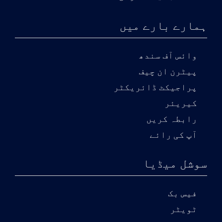
ہمارے بارے میں
وائس آف سندھ
پیٹرن ان چیف
پراجیکٹ ڈائریکٹر
کیریئر
رابطہ کریں
آپ کی رائے
سوشل میڈیا
فیس بک
ٹویٹر