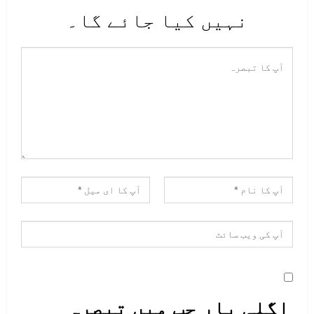
نہیں کیا جائے گا۔
اگلی بار جب میں تبصرہ