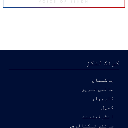
کوئک لنکز
پاکستان
عالمی خبریں
کاروبار
کھیل
انٹرٹینمنٹ
سائنس ٹیکنالوجی