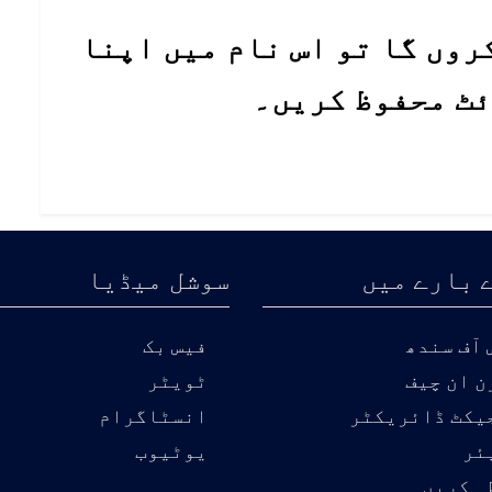
روں گا تو اس نام میں اپنا
ئٹ محفوظ کریں۔
 بارے میں
سوشل میڈیا
آف سندھ
فیس بک
ن ان چیف
ٹویٹر
یکٹ ڈائریکٹر
انسٹاگرام
ئر
یوٹیوب
ہ کریں