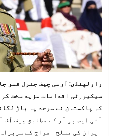
راولپنڈی: آرمی چیف جنرل قمر جا
سیکیورٹی اقدامات مزید سخت کرنے
کہ پاکستان نے سرحد پہ باڑ لگان
آئی ایس پی آر کے مطابق چیف آف
ایران کی مسلح افواج کے سربراہ 