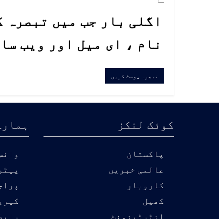
اگلی بار جب میں تبصرہ ک
نام ، ای میل اور ویب سا
کوئک لنکز
ہمارے
پاکستان
وائس 
عالمی خبریں
پیٹر
کاروبار
پراج
کھیل
کیری
انٹرٹینمنٹ
رابط