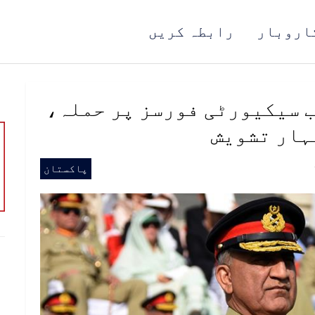
اروبار
رابطہ کریں
ب سیکیورٹی فورسز پر حملہ،
ہار تشویش
پاکستان