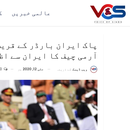
عالمی خبریں
ک
پاک ایران بارڈر کے قری
آرمی چیف کا ایران سے اظ
مئی 12, 2020
پر
0
ویب ڈیسک
کے ذریعہ