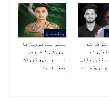
ن
پاکستان
کی لاش کے
ہنگو میں فورسز کا
اصل، قبر
آپریشن: 7 خارجی
کی کارروائی
جہنم واصل، کیپٹن
ن ہوں: والد
حمزہ شہید