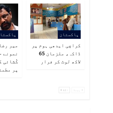
پاکستان
پاکستا
کراچی ایدھی ہوم پر
میر رضا 
ڈاکہ، ملزمان 65
نمونے ح
لاکھ لوٹ کر فرار
کُشائی 
پر مطمئ
پچھلا
اگلا