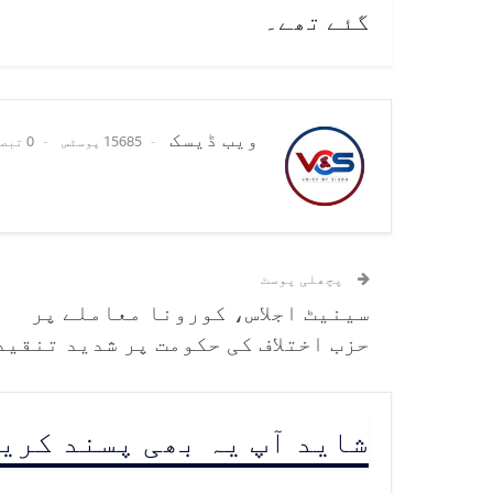
گئے تھے۔
ویب ڈیسک
15685 پوسٹس
0 تبصرے
پچھلی پوسٹ
سینیٹ اجلاس، کورونا معاملے پر
حزب اختلاف کی حکومت پر شدید تنقید
شاید آپ یہ بھی پسند کری