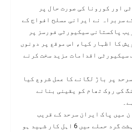
ی اور کورونا کی صورت حال پر
ے سربراہ نے ایرانی مسلح افواج کے
ریب پاکستانی سیکیورٹی فورسز پر
یش کا اظہار کیا، اس موقع پر دونوں
 سیکیورٹی اقدامات مزید سخت کرنے
سرحد پر باڑ لگانے کا عمل شروع کیا
گ کی روک تھام کو یقینی بنانے
ے۔
ن میں پاک ایران سرحد کے قریب
پاکستانی سیکیورٹی فورسز پر دہشت گرد حملے میں 6 اہل کار شہید ہو