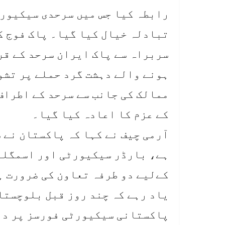
رابطہ کیا جس میں سرحدی سیکیورٹ
تبادلہ خیال کیا گیا۔ پاک فوج ک
سربراہ سے پاک ایران سرحد کے ق
ہونے والے دہشت گرد حملے پر تشو
ممالک کی جانب سے سرحد کے اطراف
کے عزم کا اعادہ کیا گیا۔
آرمی چیف نے کہا کہ پاکستان نے 
ہے، بارڈر سیکیورٹی اور اسمگلن
کےلیے دو طرفہ تعاون کی ضرورت ہ
یاد رہے کہ چند روز قبل بلوچستا