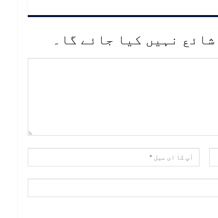
شائع نہیں کیا جائے گا۔