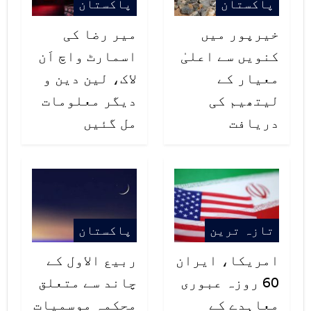
پاکستان
پاکستان
جاں بحق 70سالہ شخص شیخوپورہ کا
خیرپور میں
میر رضا کی
رہائشی تھا۔
کنویں سے اعلیٰ
اسمارٹ واچ اَن
معیار کے
لاک، لین دین و
لیتھیم کی
دیگر معلومات
دریافت
مل گئیں
تازہ ترین
پاکستان
امریکا، ایران
ربیع الاول کے
60 روزہ عبوری
چاند سے متعلق
معاہدے کے
محکمہ موسمیات