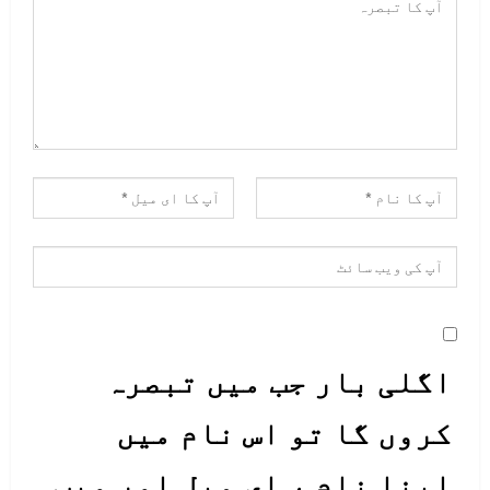
اگلی بار جب میں تبصرہ
کروں گا تو اس نام میں
اپنا نام ، ای میل اور ویب