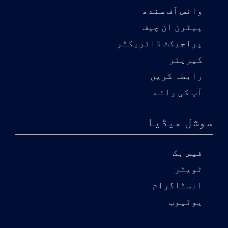
وائس آف سندھ
پیٹرن ان چیف
پراجیکٹ ڈائریکٹر
کیریئر
رابطہ کریں
آپ کی رائے
سوشل میڈیا
فیس بک
ٹویٹر
انسٹاگرام
یوٹیوب