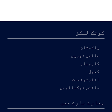
کوئک لنکز
پاکستان
عالمی خبریں
کاروبار
کھیل
انٹرٹینمنٹ
سائنس ٹیکنالوجی
ہمارے بارے میں