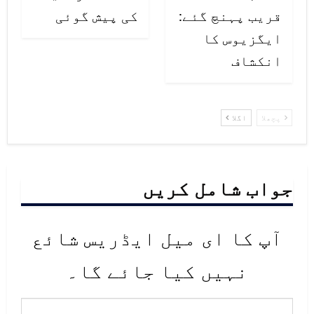
قریب پہنچ گئے:
کی پیش گوئی
ایگزیوس کا
انکشاف
پچھلا
اگلا
جواب شامل کریں
آپ کا ای میل ایڈریس شائع
نہیں کیا جائے گا۔