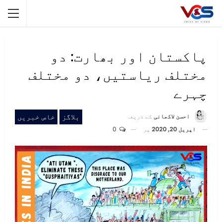
پاکستان اور بھارت: دو
مختلف ریاستیں، دو مختلف
چہرے
بلاگز
خاص خبریں
احسن لاکھانی
کے ذریعہ
اپریل 20, 2020
پر
0