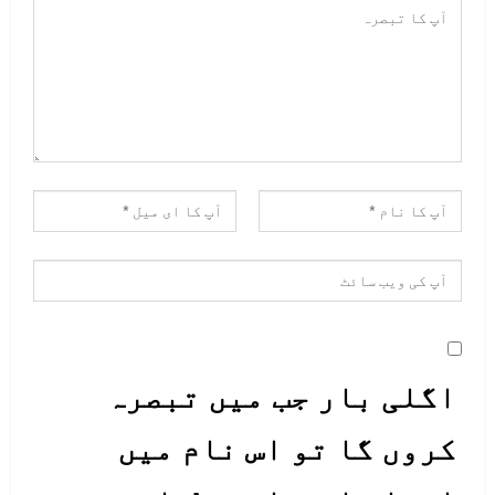
کرتارپور
اس کے مقابلے میں بھارت میں آئے دن
اقلیتوں کو ظلم و ستم کا نشانہ
بنایا جاتا ہے، اقلیتوں کی عبادت
اگلی بار جب میں تبصرہ
گاہوں پر حملے کرنا تو بھارتی شدت
کروں گا تو اس نام میں
پسندوں کے لیے عام سی بات ہے۔ بابری