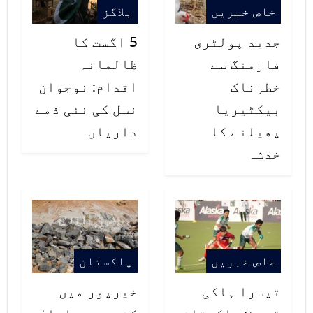
زمہ داری کیا ہوتی ہیں، خبر کی
خاص خبریں
بلاگز
تصدیق کی جائے یا نہیں یہ تو ان کا
جدید پولٹری
5 اگست کا
فارمنگ سے
ظالمانہ
مسئلہ ہی نہیں۔ بس پاکستان کے خلاف
خطرناک
اقدام: نوجوان
خبر ہونی چاہیے باقی جھوٹ کا ترکا
بیکٹیریا
نسل کی نئی ذمے
یہ خود ہی لگا دیتے ہیں۔
پھیلنے کا
داریاں
خدشہ
پوری دنیا نے دیکھا کہ پاکسان نے
کرتارپور راہداری کھول کر کس طرح
بین المذاہب ہم آہنگی کو فروغ دیا،
سکھوں کی عبادت گاہ تعمیر کرکے
خاص خبریں
پاکستان
پوری دنیا کے سکھوں کو ان کے مقدس
تیسرا ہاکی
خیرپور میں
مقام کی زیارت کا شرف بخشا جو کہ ان