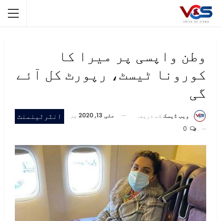
وطن واپسی پر میرا کا
کورونا ٹیسٹ، رپورٹ کل آئے
گی
مئی 13, 2020
پر
انٹرٹینمنٹ
ویب ڈیسک
کے ذریعہ
0