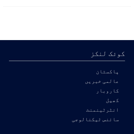
کوئک لنکز
پاکستان
عالمی خبریں
کاروبار
کھیل
انٹرٹینمنٹ
سائنس ٹیکنالوجی