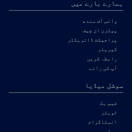
ہمارے بارے میں
وائس آف سندھ
پیٹرن ان چیف
پراجیکٹ ڈائریکٹر
کیریئر
رابطہ کریں
آپ کی رائے
سوشل میڈیا
فیس بک
ٹویٹر
انسٹاگرام
یوٹیوب