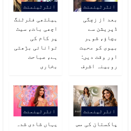
انٹرٹینمنٹ
انٹرٹینمنٹ
بعد از زچگی
ہیلتھی فلرٹنگ
ڈپریشن سے
اچھی بات، سیٹ
بچاؤ، شوہر
پر کام کی
بیوی کو محبت
توانائی بڑھتی
اور وقت دیں:
ہے، صباحت
روبینہ اشرف
بخاری
انٹرٹینمنٹ
انٹرٹینمنٹ
پاکستان کی مس
یہاں شادی شدہ