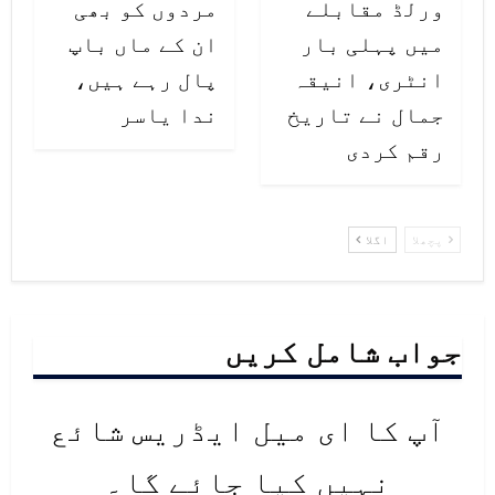
ورلڈ مقابلے
مردوں کو بھی
میں پہلی بار
ان کے ماں باپ
انٹری، انیقہ
پال رہے ہیں،
جمال نے تاریخ
ندا یاسر
رقم کردی
پچھلا
اگلا
جواب شامل کریں
آپ کا ای میل ایڈریس شائع
نہیں کیا جائے گا۔