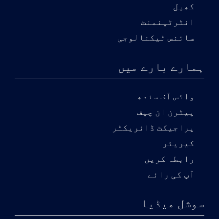
کھیل
انٹرٹینمنٹ
سائنس ٹیکنالوجی
ہمارے بارے میں
وائس آف سندھ
پیٹرن ان چیف
پراجیکٹ ڈائریکٹر
کیریئر
رابطہ کریں
آپ کی رائے
سوشل میڈیا