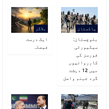
پاکستان
بلاگز
بلوچستان:
ایک درست
سیکیورٹی
فیصلہ
فورسز کی
کارروائیوں
میں 12 دہشت
گرد جہنم واصل