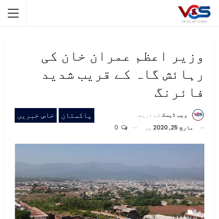
وزیر اعظم عمران خان کی
رہائش گاہ کے قریب شدید
فائرنگ
پاکستان
خاص خبریں
ویب ڈیسک
کے ذریعہ
مارچ 25, 2020
پر
0