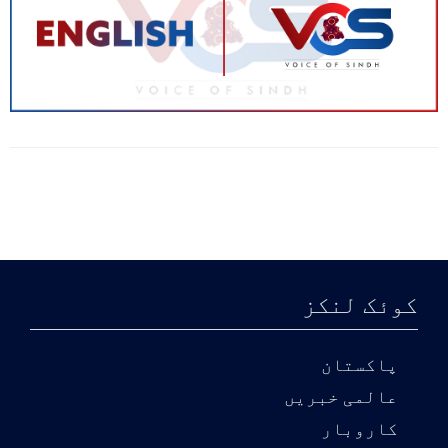
کوئک لنکز
پاکستان
عالمی خبریں
کاروبار