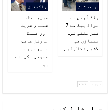
پاکستان
پاکستان
پاک آرمی نے
وزیراعظم
براڈ پیک سے 7
شہباز شریف
غیر ملکی کوہ
اور فیلڈ
پیماؤں کی
مارشل عاصم
لاشیں نکال لیں
منیر دورۂ
سعودیہ کیلئے
روانہ
پچھلا
اگلا
جواب شامل کریں