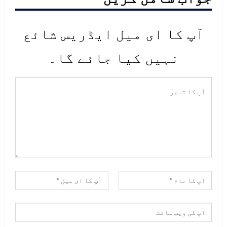
آپ کا ای میل ایڈریس شائع
نہیں کیا جائے گا۔