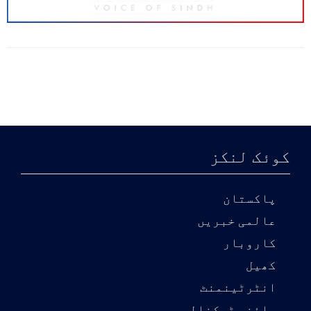
کوئک لنکز
پاکستان
عالمی خبریں
کاروبار
کھیل
انٹرٹینمنٹ
سائنس ٹیکنالوجی