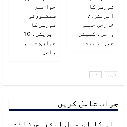
فورسز کا
خوا میں
آپریشن: 7
سیکیورٹی
خارجی جہنم
فورسز کا
واصل، کیپٹن
آپریشن، 10
حمزہ شہید
خوارج جہنم
واصل
پچھلا
اگلا
جواب شامل کریں
آپ کا ای میل ایڈریس شائع