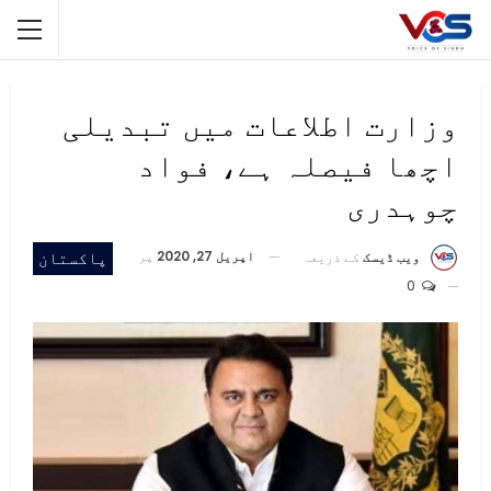
وزارت اطلاعات میں تبدیلی
اچھا فیصلہ ہے، فواد
چوہدری
اپریل 27, 2020
پر
پاکستان
ویب ڈیسک
کے ذریعہ
0