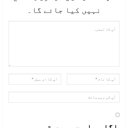
نہیں کیا جائے گا۔
اگلی بار جب میں تبصرہ