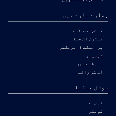
ہمارے بارے میں
وائس آف سندھ
پیٹرن ان چیف
پراجیکٹ ڈائریکٹر
کیریئر
رابطہ کریں
آپ کی رائے
سوشل میڈیا
فیس بک
ٹویٹر