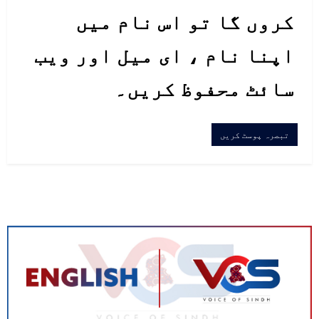
کروں گا تو اس نام میں
اپنا نام ، ای میل اور ویب
سائٹ محفوظ کریں۔