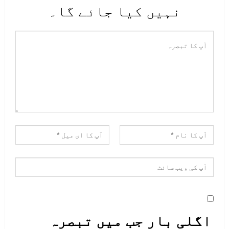
نہیں کیا جائے گا۔
اگلی بار جب میں تبصرہ