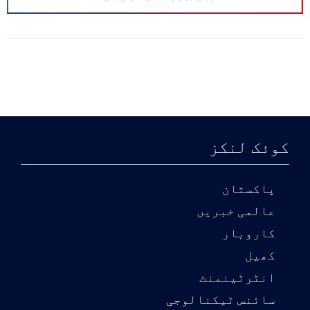
کوئک لنکز
پاکستان
عالمی خبریں
کاروبار
کھیل
انٹرٹینمنٹ
سائنس ٹیکنالوجی