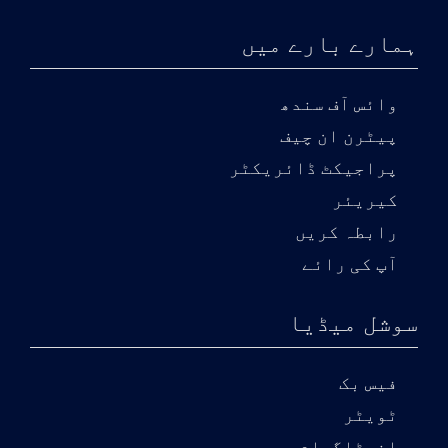
ہمارے بارے میں
وائس آف سندھ
پیٹرن ان چیف
پراجیکٹ ڈائریکٹر
کیریئر
رابطہ کریں
آپ کی رائے
سوشل میڈیا
فیس بک
ٹویٹر