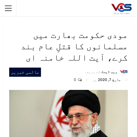
مودی حکومت بھارت میں
مسلمانوں کا قتلِ عام بند
کرے، آیت اللہ خامنہ ای
عالمی خبریں
ویب ڈیسک
کے ذریعہ
مارچ 7, 2020
پر
0