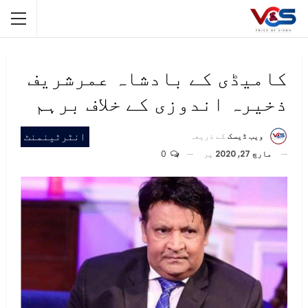
کامیڈی کے بادشاہ عمرشریف
ذخیرہ اندوزی کے خلاف برہم
انٹرٹینمنٹ
ویب ڈیسک
کے ذریعہ
مارچ 27, 2020
پر
0