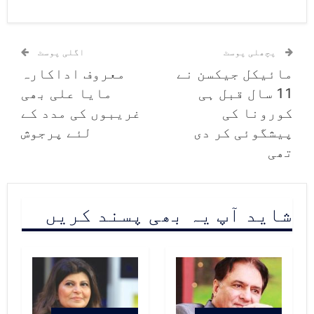
ہیں لیکن اللہ کی نہیں مانتے۔
انہوں نے مزید لکھا کہ لوگ پانچ
پچھلی پوسٹ
اگلی پوسٹ
مرتبہ عمرہ تو کر سکتے ہیں لیکن
مائیکل جیکسن نے
معروف اداکارہ
صاحبِ استطاعت ہوکر غریب کی مدد
11 سال قبل ہی
مایا علی بھی
کورونا کی
غریبوں کی مدد کے
نہیں کرتے۔واضح رہے کہ ملک میں
پیشگوئی کر دی
لئے پرجوش
موجودہ صورتحال میں ماسک اور راشن
تھی
کی ذخیرہ اندوزی سے متعلق خبریں
سامنے آرہی ہیں۔
شاید آپ یہ بھی پسند کریں