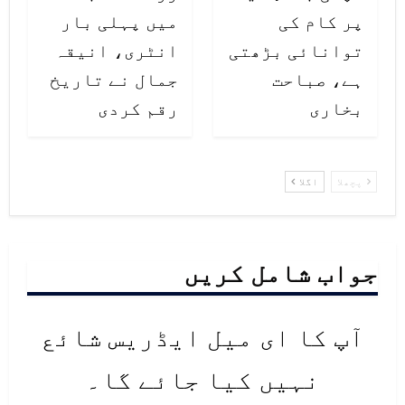
پر کام کی
میں پہلی بار
توانائی بڑھتی
انٹری، انیقہ
ہے، صباحت
جمال نے تاریخ
بخاری
رقم کردی
پچھلا
اگلا
جواب شامل کریں
آپ کا ای میل ایڈریس شائع
نہیں کیا جائے گا۔