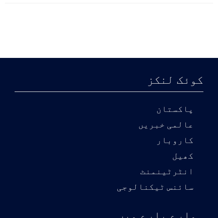
کوئک لنکز
پاکستان
عالمی خبریں
کاروبار
کھیل
انٹرٹینمنٹ
سائنس ٹیکنالوجی
ہمارے بارے میں