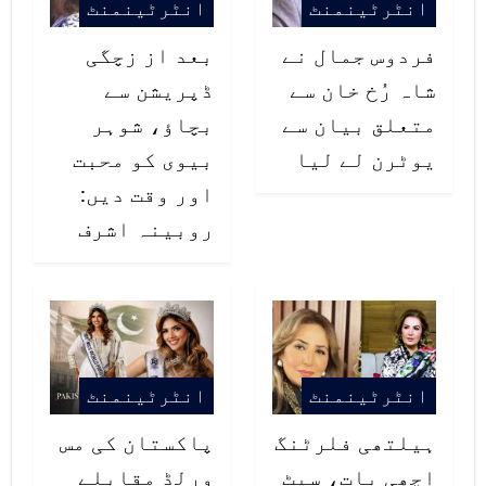
انٹرٹینمنٹ
انٹرٹینمنٹ
فردوس جمال نے
بعد از زچگی
شاہ رُخ خان سے
ڈپریشن سے
متعلق بیان سے
بچاؤ، شوہر
یوٹرن لے لیا
بیوی کو محبت
اور وقت دیں:
روبینہ اشرف
انٹرٹینمنٹ
انٹرٹینمنٹ
ہیلتھی فلرٹنگ
پاکستان کی مس
اچھی بات، سیٹ
ورلڈ مقابلے