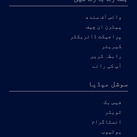
وائس آف سندھ
پیٹرن ان چیف
پراجیکٹ ڈائریکٹر
کیریئر
رابطہ کریں
آپ کی رائے
سوشل میڈیا
فیس بک
ٹویٹر
انسٹاگرام
یوٹیوب