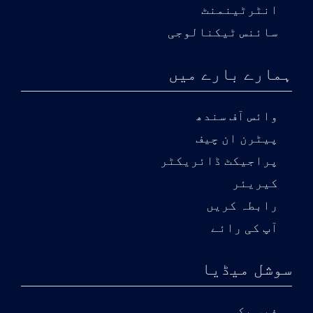
انٹرٹینمنٹ
سائنس ٹیکنالوجی
ہمارے بارے میں
وائس آف سندھ
پیٹرن ان چیف
پراجیکٹ ڈائریکٹر
کیریئر
رابطہ کریں
آپ کی رائے
سوشل میڈیا
فیس بک