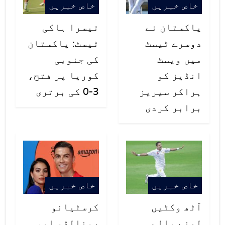
خاص خبریں
خاص خبریں
پاکستان نے
تیسرا ہاکی
دوسرے ٹیسٹ
ٹیسٹ: پاکستان
میں ویسٹ
کی جنوبی
انڈیز کو
کوریا پر فتح،
ہراکر سیریز
3-0 کی برتری
برابر کردی
خاص خبریں
خاص خبریں
آٹھ وکٹیں
کرسٹیانو
لینے والے
رونالڈو اور