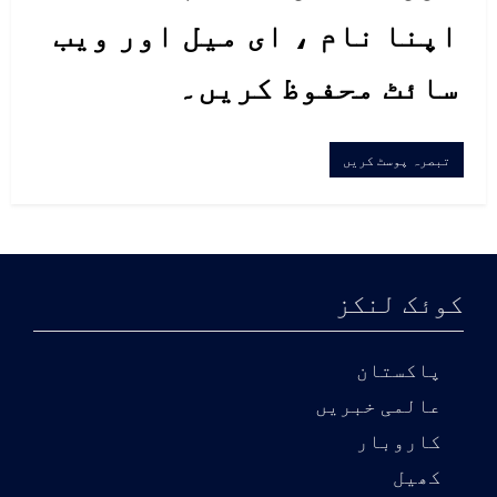
اپنا نام ، ای میل اور ویب
سائٹ محفوظ کریں۔
کوئک لنکز
پاکستان
عالمی خبریں
کاروبار
کھیل