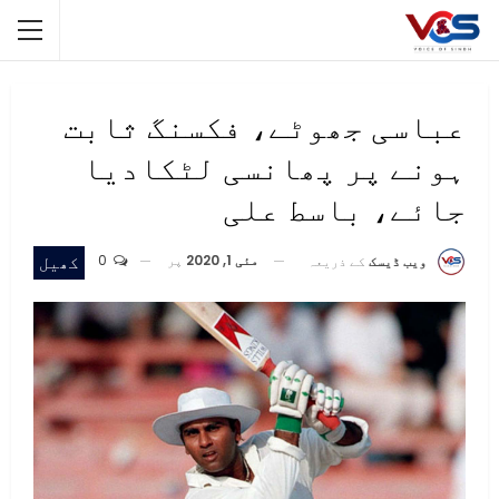
عباسی جھوٹے، فکسنگ ثابت
ہونے پر پھانسی لٹکادیا
جائے، باسط علی
مئی 1, 2020
پر
0
کھیل
ویب ڈیسک
کے ذریعہ