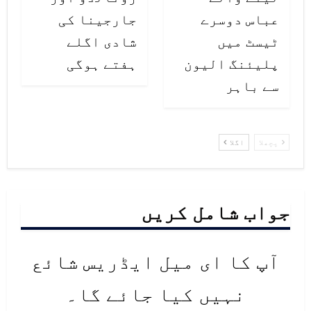
عباس دوسرے
جارجینا کی
ٹیسٹ میں
شادی اگلے
پلیئنگ الیون
ہفتے ہوگی
سے باہر
پچھلا
اگلا
جواب شامل کریں
آپ کا ای میل ایڈریس شائع
نہیں کیا جائے گا۔