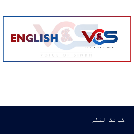
نہیں اجاگر کر سکتا، منظور پشتین
کا اپنی تحریک پر کوئی کنٹرول نہیں
رہا، بیرونی ہاتھوں کے ملوث ہونے
کے ٹھوس ثبوت ہونے کے بعد اس کی
حیثیت بالکل ہی متنازعہ ہو گئی ہے
جبکہ اے این پی کی جہاندیدہ قیادت
سے کسی بیرونی ایجنڈے کو آگے
بڑھانے کا کوئی امکان نہیں، پشتون
جرگہ کا انعقاد جس میں حکمران
جماعت پی ٹی آیی سمیت تمام سیاسی
کوئک لنکز
جماعتوں کو بھی بلایا گیا تھا، اس