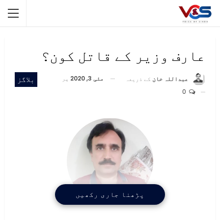
عارف وزیر کے قاتل کون؟
مئی 3, 2020
پر
بلاگز
عبداللہ خان
کے ذریعہ
0
پڑھنا جاری رکھیں
عبداللہ خان