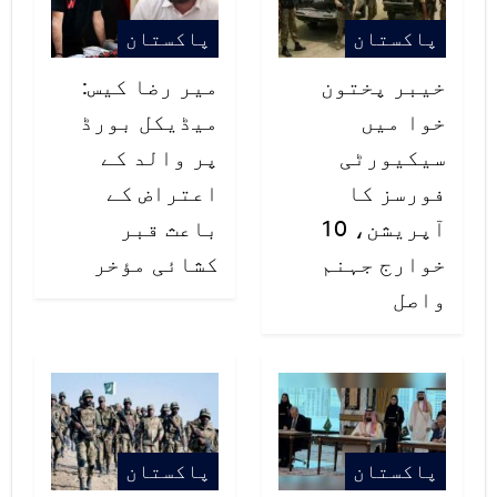
اپوزیشن کی منطق نرالی ہے، وہ
پاکستان
پاکستان
مساجد کھلنے پر اعتراض کرتے ہیں
خیبر پختون
میر رضا کیس:
لیکن پارلیمنٹ کھولنے کے لیے بڑے
خوا میں
میڈیکل بورڈ
بے تاب ہیں۔ اجلاس بلانا اسپیکر کا
سیکیورٹی
پر والد کے
استحقاق ہے۔ حکومت کو اعتراض نہیں
فورسز کا
اعتراض کے
آپریشن، 10
باعث قبر
لیکن عوام ان کے دوغلے پن سے بیزار
خوارج جہنم
کشائی مؤخر
ہیں۔
واصل
پاکستان
پاکستان