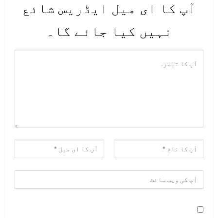
آپ کا ای میل ایڈریس شائع
نہیں کیا جائے گا۔