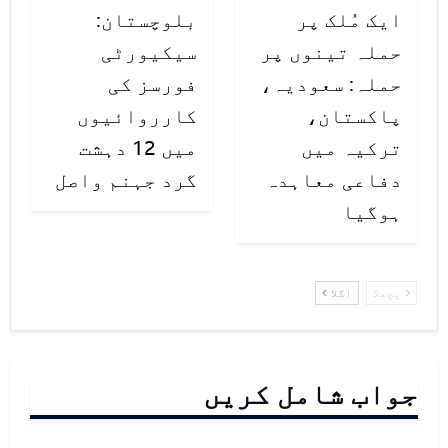
ایک مُلک پر
بلوچستان:
حملہ تینوں پر
سیکیورٹی
حملہ: سعودیہ،
فورسز کی
پاکستان،
کارروائیوں
ترکیہ میں
میں 12 دہشت
دفاعی معاہدہ
گرد جہنم واصل
ہوگیا
پچھلا
اگلا
جواب شامل کریں