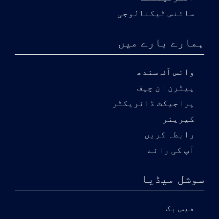
سائنس ٹیکنالوجی
ہمارے بارے میں
وائس آف سندھ
پیٹرن ان چیف
پراجیکٹ ڈائریکٹر
کیریئر
رابطہ کریں
آپ کی رائے
سوشل میڈیا
فیس بک