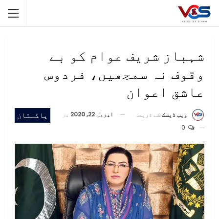
شہباز شریف عوام کو بے
وقوف نہ سمجھیں، فردوس
عاشق اعوان
اپریل 22, 2020
پر
پاکستان
ویب ڈیسک
کے ذریعہ
0