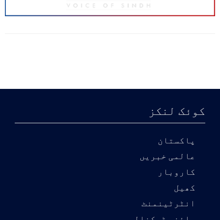
کوئک لنکز
پاکستان
عالمی خبریں
کاروبار
کھیل
انٹرٹینمنٹ
سائنس ٹیکنالوجی