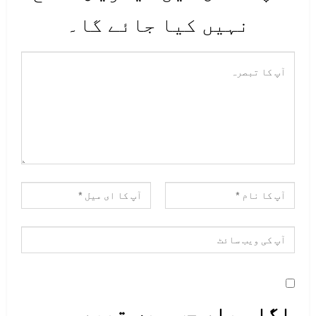
نہیں کیا جائے گا۔
اگلی بار جب میں تبصرہ