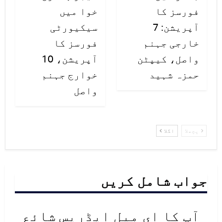
فورسز کا
خوا میں
آپریشن: 7
سیکیورٹی
خارجی جہنم
فورسز کا
واصل، کیپٹن
آپریشن، 10
حمزہ شہید
خوارج جہنم
واصل
پچھلا
اگلا
جواب شامل کریں
آپ کا ای میل ایڈریس شائع