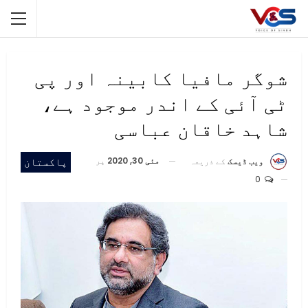
شوگر مافیا کابینہ اور پی
ٹی آئی کے اندر موجود ہے،
شاہد خاقان عباسی
مئی 30, 2020
پر
پاکستان
ویب ڈیسک
کے ذریعہ
0