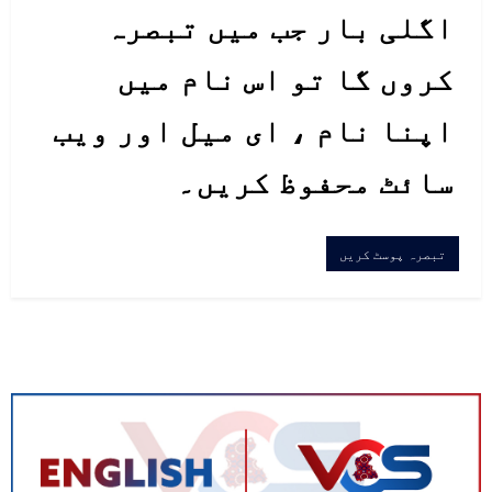
اگلی بار جب میں تبصرہ
بتاتا چلوں کہ وزیراعظم اسلام آباد
کروں گا تو اس نام میں
میں ہی موجود ہیں، وہ روزانہ کی
بنیاد پر کورونا سے متعلق اقدامات
اپنا نام ، ای میل اور ویب
کا جائزہ لیتے ہیں۔ یہ قومی
سائٹ محفوظ کریں۔
ایمرجنسی ہے اور سب کو اپنا کردار
ادا کرنا ہوگا۔