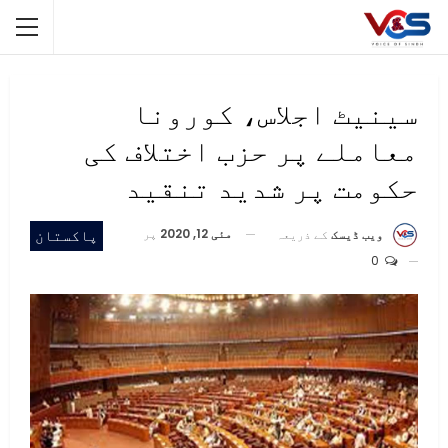
سینیٹ اجلاس، کورونا
معاملے پر حزب اختلاف کی
حکومت پر شدید تنقید
مئی 12, 2020
پر
پاکستان
ویب ڈیسک
کے ذریعہ
0