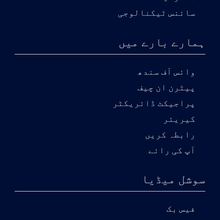
سائنس ٹیکنالوجی
ہمارے بارے میں
وائس آف سندھ
پیٹرن ان چیف
پراجیکٹ ڈائریکٹر
کیریئر
رابطہ کریں
آپ کی رائے
سوشل میڈیا
فیس بک