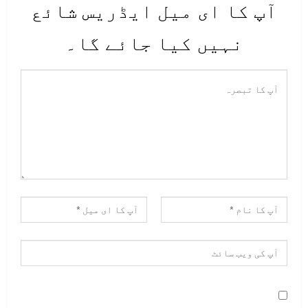
آپ کا ای میل ایڈریس شائع
اس موقع پر وزیرخارجہ شاہ محمود
نہیں کیا جائے گا۔
قریشی نے کہا کہ کوئی شک نہیں کہ
کورونا وائرس ایک چیلنج ہے،مالی
طور پر مستحکم ممالک بھی اس سے
متاثر ہوئے ہیں، حکومت نے وقتی طور
پر تسلی بخش اقدامات کیے ہیں لیکن
کورونا کا حل لاک ڈاوَن نہیں۔ کورونا
سے بچاؤ کی ویکسین کب تیار ہوگی اس
کا کسی کو علم نہیں۔
وزیر خارجہ نے کہا کہ یہاں پوچھا
گیا کہ وزیراعظم کہاں ہیں؟ تو