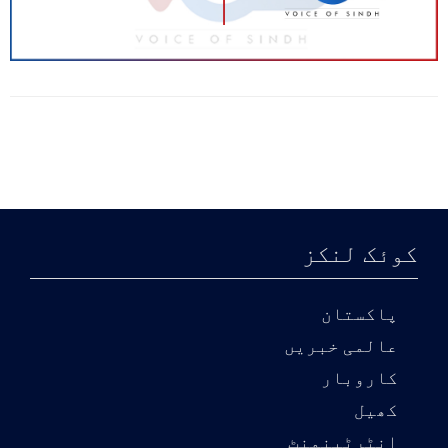
کوئک لنکز
پاکستان
عالمی خبریں
کاروبار
کھیل
انٹرٹینمنٹ