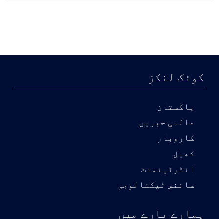
کوئک لنکز
پاکستان
عالمی خبریں
کاروبار
کھیل
انٹرٹینمنٹ
سائنس ٹیکنالوجی
ہمارے بارے میں