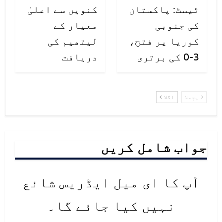
ٹیسٹ: پاکستان
کنویں سے اعلیٰ
فائرنگ سے ایک شخص بھی ہلاک ہوگیا۔
کی جنوبی
معیار کے
کوریا پر فتح،
لیتھیم کی
3-0 کی برتری
دریافت
پچھلا
اگلا
جواب شامل کریں
آپ کا ای میل ایڈریس شائع
نہیں کیا جائے گا۔