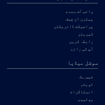
وائس آف سندھ
پیٹرن ان چیف
پراجیکٹ ڈائریکٹر
کیریئر
رابطہ کریں
آپ کی رائے
سوشل میڈیا
فیس بک
ٹویٹر
انسٹاگرام
یوٹیوب