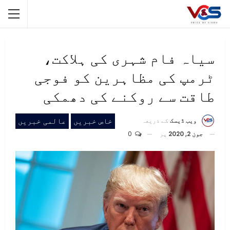
سیاہ فام شہری کی ہلاکت،
ٹرمپ کی مظاہرین کو فوجی
طاقت سے روکنے کی دھمکی
خاص خبریں
عالمی خبریں
ویب ڈیسک
کے ذریعہ
جون 2, 2020
پر
0