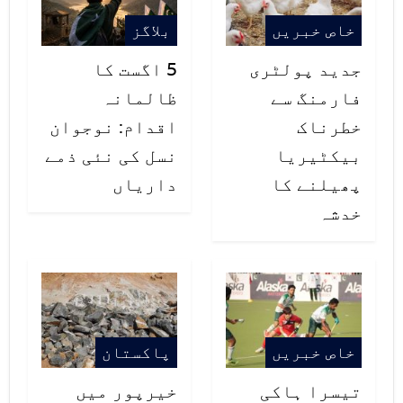
ہوئی، لواحقین کے وکیل کا کہنا ہے
خاص خبریں
بلاگز
کہ موت دل کے امراض کی وجہ سے نہیں
جدید پولٹری
5 اگست کا
ہوئی، جیسا کہ سرکاری رپورٹ میں
فارمنگ سے
ظالمانہ
بتایا گیا ہے.
خطرناک
اقدام: نوجوان
امریکا میں سیاہ فام شہری جارج
بیکٹیریا
نسل کی نئی ذمے
پھیلنے کا
داریاں
فلائیڈ کی پولیس تحویل میں قتل کے
خدشہ
خلاف جاری مظاہروں میں شدت آگئی ہے،
امریکی صدر کے خطاب سے پہلے
مظاہرین کو منتشر کرنے کے لیے وائٹ
ہاؤس کے باہر آنسو گیس کی شیلنگ اور
خاص خبریں
پاکستان
ربڑ کی گولیاں بھی برسائی گئیں جب
تیسرا ہاکی
خیرپور میں
کہ کینٹکی میں پولیس اہلکاروں کی