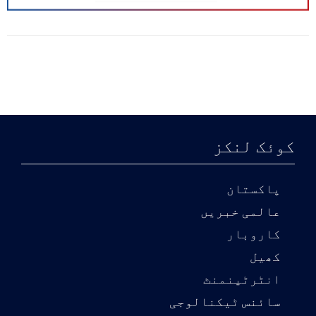
کوئک لنکز
پاکستان
عالمی خبریں
کاروبار
کھیل
انٹرٹینمنٹ
سائنس ٹیکنالوجی