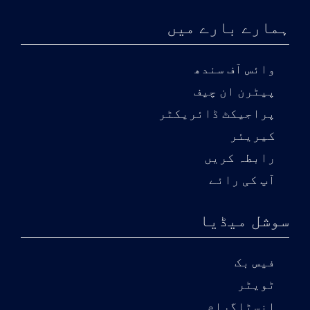
ہمارے بارے میں
وائس آف سندھ
پیٹرن ان چیف
پراجیکٹ ڈائریکٹر
کیریئر
رابطہ کریں
آپ کی رائے
سوشل میڈیا
فیس بک
ٹویٹر
انسٹاگرام