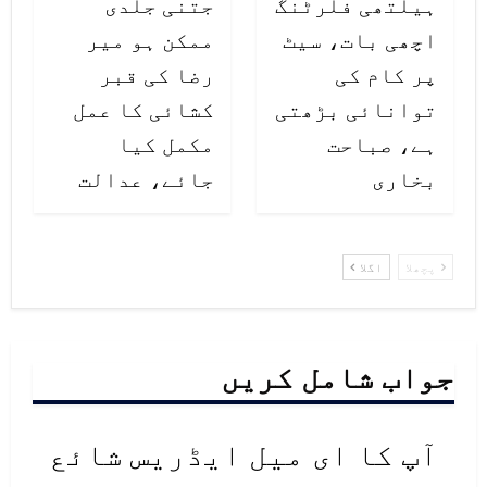
ہیلتھی فلرٹنگ
جتنی جلدی
کیسز کی تعداد پر نظر رکھی جارہی
اچھی بات، سیٹ
ممکن ہو میر
ہے، اسی کو مدنظر رکھتے ہوئے مزید
پر کام کی
رضا کی قبر
توانائی بڑھتی
کشائی کا عمل
پابندیوں کا فیصلہ کیا جائے گا۔
ہے، صباحت
مکمل کیا
حکام کا کہنا ہے کہ سعودی عرب کے
بخاری
جائے، عدالت
دیگر شہروں اور صوبوں میں
پابندیاں عائد نہیں کی گئی ہیں
پچھلا
اگلا
تاہم صورت حال کے پیش نظر وہاں بھی
قواعد و ضوابط میں تبدیلی کی
جواب شامل کریں
جاسکتی ہے۔
آپ کا ای میل ایڈریس شائع