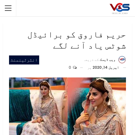
حریم فاروق کو برائیڈل
شوٹس یاد آنے لگے
انٹرٹینمنٹ
ویب ڈیسک
کے ذریعہ
اپریل 14, 2020
پر
0