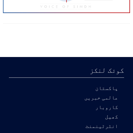
کوئک لنکز
پاکستان
عالمی خبریں
کاروبار
کھیل
انٹرٹینمنٹ