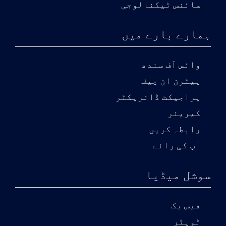
سائنس ٹیکنالوجی
ہمارے بارے میں
وائس آف سندھ
پیٹرن ان چیف
پراجیکٹ ڈائریکٹر
کیریئر
رابطہ کریں
آپ کی رائے
سوشل میڈیا
فیس بک
ٹویٹر