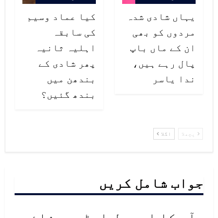
یہاں شادی شدہ
کیا عماد وسیم
مردوں کو بھی
کی سابقہ
ان کے ماں باپ
اہلیہ ثانیہ
پال رہے ہیں،
پھر شادی کے
ندا یاسر
بندھن میں
بندھ گئیں؟
پچھلا
اگلا
جواب شامل کریں
آپ کا ای میل ایڈریس شائع