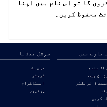
روں گا تو اس نام میں اپنا
ئٹ محفوظ کریں۔
 بارے میں
سوشل میڈیا
آف سندھ
فیس بک
ن ان چیف
ٹویٹر
یکٹ ڈائریکٹر
انسٹاگرام
ئر
یوٹیوب
ہ کریں
 رائے