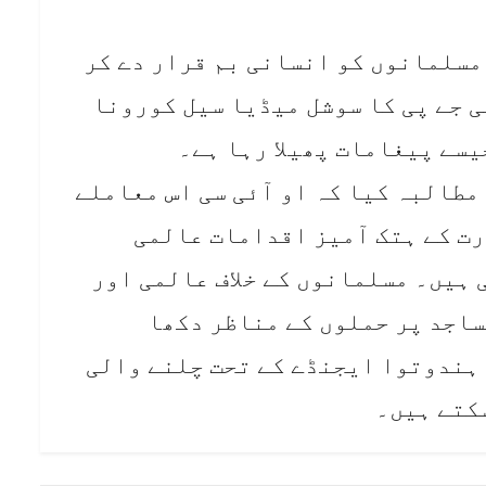
 مسلمانوں کو انسانی بم قرار دے کر
ی جے پی کا سوشل میڈیا سیل کورونا
طالبہ کیا کہ او آئی سی اس معاملے
ت کے ہتک آمیز اقدامات عالمی
ہیں۔ مسلمانوں کے خلاف عالمی اور
ساجد پر حملوں کے مناظر دکھا
ہندوتوا ایجنڈے کے تحت چلنے والی
کتے ہیں۔