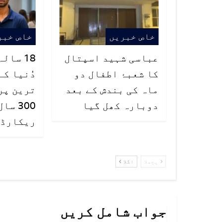
خاص خبریں
خاص خبر
عباسی شہید اسپتال
18 سال
کا شعبۂ اطفال دو
دُنیا کے
ماہ کی بندش کے بعد
ترین پر
دوبارہ کھل گیا
300 س
ریکارڈ ت
پچھلا
اگلا
جواب شامل کریں