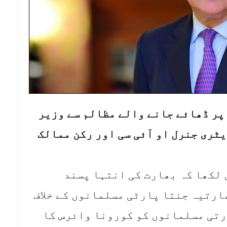
 پر ڈھائے جانے والے مظالم سے وزیر
ٹری جنرل او آئی سی اور رکن ممالک
 لکھا کہ بھارت کی انتہا پسند
ھارتیہ جنتا پارٹی مسلمانوں کے خلاف
رتی مسلمانوں کو کورونا وائرس کا