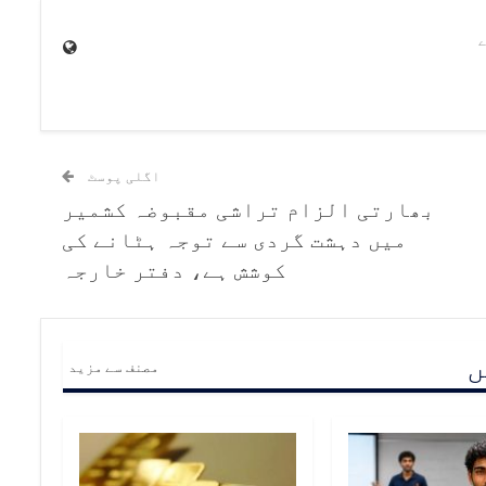
اگلی پوسٹ
بھارتی الزام تراشی مقبوضہ کشمیر
میں دہشت گردی سے توجہ ہٹانے کی
کوشش ہے، دفتر خارجہ
ں
مصنف سے مزید