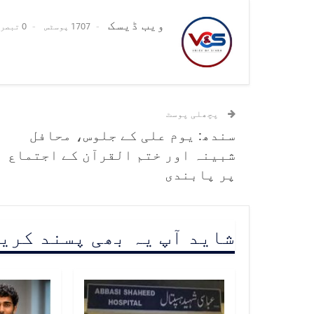
ویب ڈیسک
1707 پوسٹس
0 تبصرے
پچھلی پوسٹ
سندھ: یوم علی کے جلوس، محافل
شبینہ اور ختم القرآن کے اجتماع
پر پابندی
شاید آپ یہ بھی پسند کری