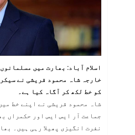
اسلام آباد: بھارت میں مسلمانوں
خارجہ شاہ محمود قریشی نے سیکری
کو خط لکھ کر آگاہ کیا ہے۔
شاہ محمود قریشی نے اپنے خط میں
جماعت آر ایس ایس اور حکمراں ب
نفرت انگیزی پھیلا رہی ہیں۔ بھا