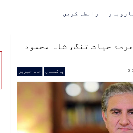
اروبار
رابطہ کریں
رصۂ حیات تنگ، شاہ محمود
0
پاکستان
خاص خبریں