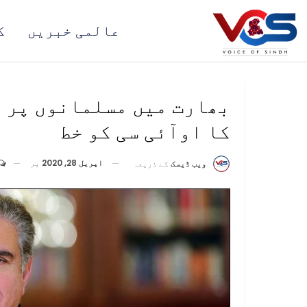
عالمی خبریں
ک
بھارت میں مسلمانوں پر ع
کا اوآئی سی کو خط
اپریل 28, 2020
پر
ویب ڈیسک
کے ذریعہ