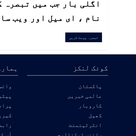
اگلی بار جب میں تبصرہ ک
نام ، ای میل اور ویب سا
کوئک لنکز
ہمارے
پاکستان
وائس 
عالمی خبریں
پیٹر
کاروبار
پراج
کھیل
کیری
انٹرٹینمنٹ
رابط
سائنس ٹیکنالوجی
آپ کی