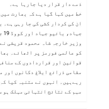
ذمے دار قرار دیا جارہا ہے۔
خط میں کہا گیا ہے کہ بھارت میں
ان کی کردار کشی کی جا رہی ہے۔ ب
جہاد، بائیو جہاد اور کووڈ 19 جیسے پیغامات پھیلا رہا ہے۔
وزیر خارجہ شاہ محمود قریشی نے م
کو عالمی فورمز پر اٹھائے۔ بھار
قوانین اور قراردادوں کے منافی 
مقامی ذرائع ابلاغ دکانوں اور م
رہےہیں۔ انہوں نے متنبہ کیا کہ 
مہم کے نتائج انتہائی مہلک ہو س