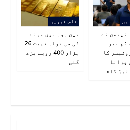
یں
خاص خبریں
ہ نیتھن نے
تین روز میں سونے
 کم عمر
کی فی تولہ قیمت 26
وفیسر کا
ہزار 400 روپے بڑھ
ال پرانا
گئی
وڑ ڈالا