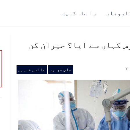
اروبار
رابطہ کریں
 کہاں سے آیا؟ حیران کن
0
خاص خبریں
عالمی خبریں