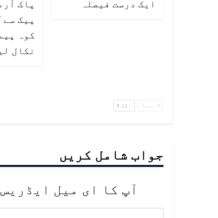
ایک درست فیصلہ
پاک آرم
کوہ پیما
نکال لی
پچھلا
اگلا
جواب شامل کریں
آپ کا ای میل ایڈریس 