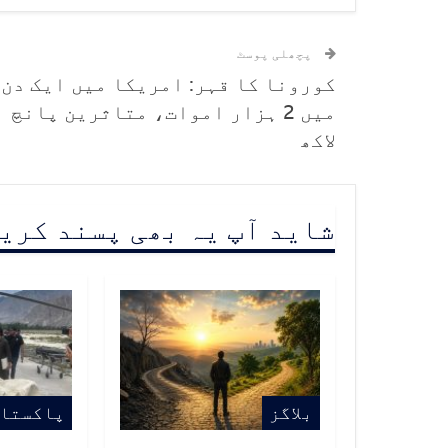
پچھلی پوسٹ
کورونا کا قہر: امریکا میں ایک دن
میں 2 ہزار اموات، متاثرین پانچ
لاکھ
شاید آپ یہ بھی پسند کری
بلاگز
پاکستا