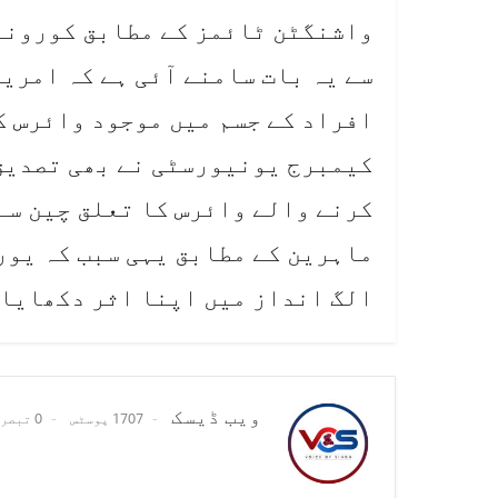
واشنگٹن ٹائمز کے مطابق کورونا
سے یہ بات سامنے آئی ہے کہ امری
افراد کے جسم میں موجود وائرس ک
کیمبرج یونیورسٹی نے بھی تصدیق 
کرنے والے وائرس کا تعلق چین سے 
ماہرین کے مطابق یہی سبب کہ یور
الگ انداز میں اپنا اثر دکھایا
ویب ڈیسک
1707 پوسٹس
0 تبصرے