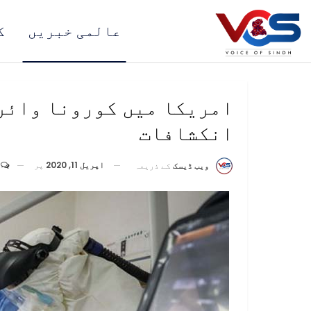
عالمی خبریں
ک
امریکا میں کورونا وائرس
انکشافات
اپریل 11, 2020
پر
ویب ڈیسک
کے ذریعہ