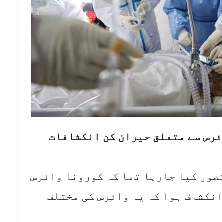
ئرس سے متعلق حیران کن انکشافات
تصور کیا جارہا تھا کہ کورونا وائرس
انکشاف ہوا کہ یہ وائرس کی مختلف