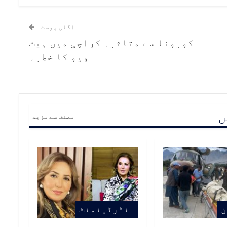
اگلی پوسٹ
کورونا سے متاثرہ کراچی میں ہیٹ
ویو کا خطرہ
ں
مصنف سے مزید
ن
انٹرٹینمنٹ