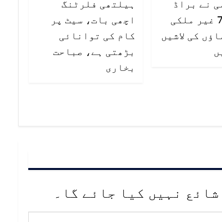
ی نے براڈ
ہیلتھی فلرٹنگ
پیک سے 7 غیر ملکی
اچھی بات، سیٹ پر
ؤں کی لاشیں
کام کی توانائی
ں
بڑھتی ہے، صباحت
بخاری
شائع نہیں کیا جائے گا۔