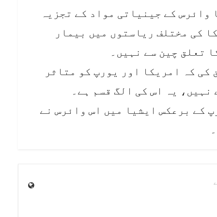
 وائرس کے جینیاتی مواد کے تجزیہ
کا کی مختلف ریاستوں میں بیمار
ا تعلق چین سے نہیں۔
کی کہ امریکا اور یورپ کو متاثر
نہیں، یہ اس کی الگ قسم ہے۔
پ کے برعکس ایشیا میں اس وائرس نے
۔