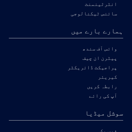
انٹرٹینمنٹ
سائنس ٹیکنالوجی
ہمارے بارے میں
وائس آف سندھ
پیٹرن ان چیف
پراجیکٹ ڈائریکٹر
کیریئر
رابطہ کریں
آپ کی رائے
سوشل میڈیا
فیس بک