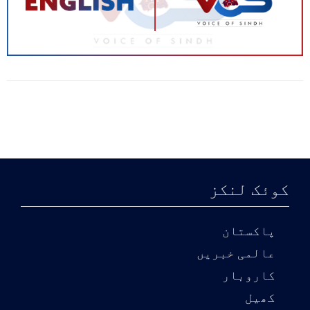
کوئک لنکز
پاکستان
عالمی خبریں
کاروبار
کھیل