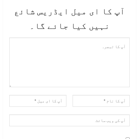
آپ کا ای میل ایڈریس شائع
نہیں کیا جائے گا۔