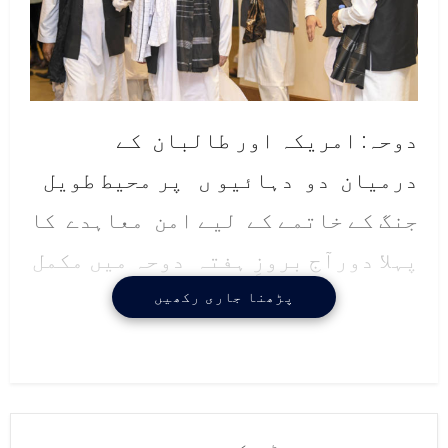
دوحہ: امریکہ اور طالبان کے
درمیان دو دہائیو ں پر محیط طویل
جنگ کے خاتمے کے لیے امن معاہدے کا
پہلا دورآج بروزِ ہفتہ دوحہ میں مکمل
ہوا ۔ معاہدے کے تحت 14 ماہ میں
پڑھنا جاری رکھیں
افغانستان سے امریکی افواج کا
مکمل انخلا ممکن ہوگااور طالبان کو
ضمانت دینی ہے کہ افغان سرزمین