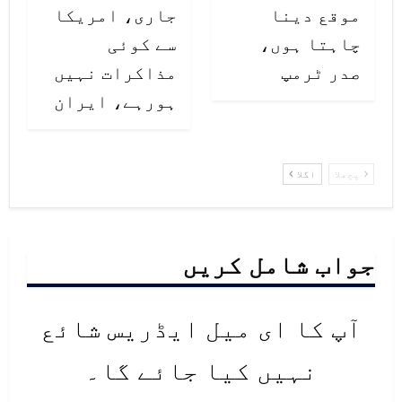
موقع دینا
جاری، امریکا
ہے، اس لیے مؤثر اقدامات نہ ہوئے تو
چاہتا ہوں،
سے کوئی
مختلف علاقوں میں بھوک اور افلاس
صدر ٹرمپ
مذاکرات نہیں
پھیل سکتی ہے۔
ہورہے، ایران
پچھلا
اگلا
جواب شامل کریں
آپ کا ای میل ایڈریس شائع
نہیں کیا جائے گا۔