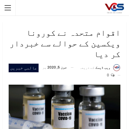
اقوام متحدہ نے کورونا
ویکسین کے حوالے سے خبردار
کر دیا
جون 5, 2020
پر
عالمی خبریں
ویب ڈیسک
کے ذریعہ
0