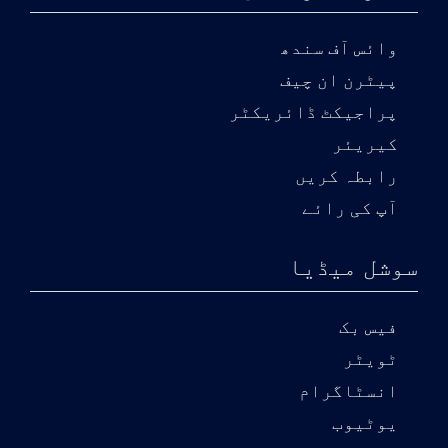
وائس آف سندھ
پیٹرن ان چیف
پراجیکٹ ڈائریکٹر
کیریئر
رابطہ کریں
آپ کی رائے
سوشل میڈیا
فیس بک
ٹویٹر
انسٹاگرام
یوٹیوب