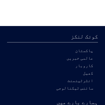
کوئک لنکز
پاکستان
عالمی خبریں
کاروبار
کھیل
انٹرٹینمنٹ
سائنس ٹیکنالوجی
ہمارے بارے میں