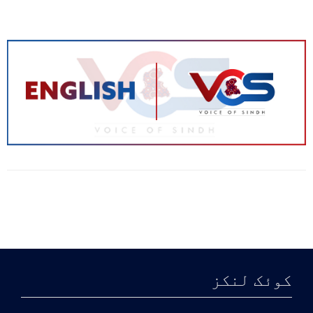
کوئک لنکز