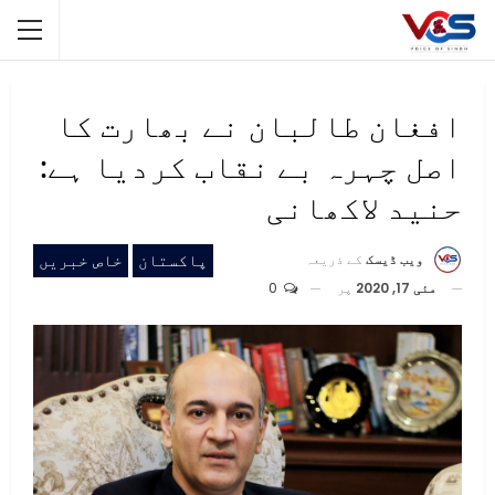
افغان طالبان نے بھارت کا
اصل چہرہ بے نقاب کردیا ہے:
حنید لاکھانی
پاکستان
خاص خبریں
ویب ڈیسک
کے ذریعہ
مئی 17, 2020
پر
0