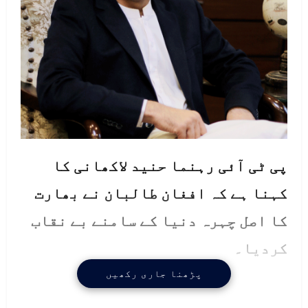
پی ٹی آئی رہنما حنید لاکھانی کا
کہنا ہے کہ افغان طالبان نے بھارت
کا اصل چہرہ دنیا کے سامنے بے نقاب
کردیا۔
ان خیالات کا اظہار انھوں نے افغان
پڑھنا جاری رکھیں
طالبان کی مذاکراتی ٹیم کے سربراہ