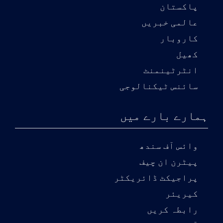
پاکستان
عالمی خبریں
کاروبار
کھیل
انٹرٹینمنٹ
سائنس ٹیکنالوجی
ہمارے بارے میں
وائس آف سندھ
پیٹرن ان چیف
پراجیکٹ ڈائریکٹر
کیریئر
رابطہ کریں