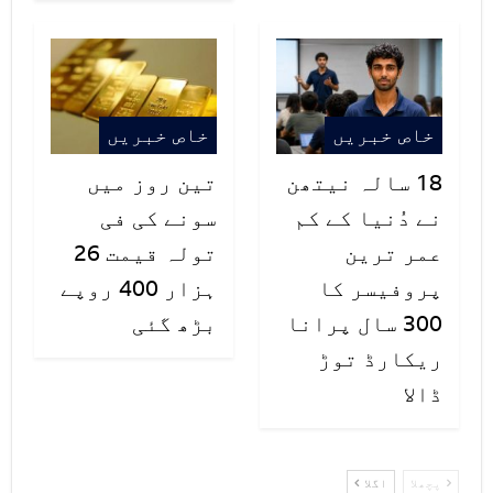
کردار کو دنیا بھر نے سراہا۔
خاص خبریں
خاص خبریں
18 سالہ نیتھن
تین روز میں
نے دُنیا کے کم
سونے کی فی
عمر ترین
تولہ قیمت 26
پروفیسر کا
ہزار 400 روپے
300 سال پرانا
بڑھ گئی
ریکارڈ توڑ
ڈالا
پچھلا
اگلا